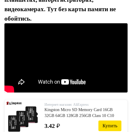
видеокамерах. Тут без карты памяти не
обойтись.
Интернет-магазин: AliExpress
Kingston Micro SD Memory Card 16GB
32GB 64GB 128GB 256GB Class 10 C10
UHS-I Mini Kingston SD Card TF SDHC
3.42
₽
Купить
SDXC for Smartphone