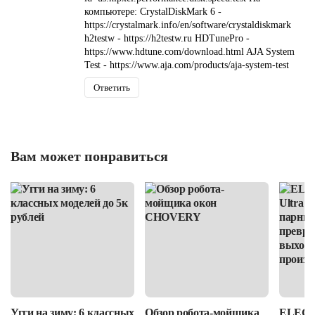
компьютере: CrystalDiskMark 6 -
https://crystalmark.info/en/software/crystaldiskmark
h2testw - https://h2testw.ru HDTunePro -
https://www.hdtune.com/download.html AJA System
Test - https://www.aja.com/products/aja-system-test
Ответить
Вам может понравиться
Угги на зиму: 6 классных
Обзор робота-мойщика
ELEGOO