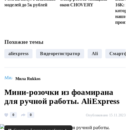
моделей до 5к рублей
окон CHOVERY
16K: п
которы
наши в
произв
Похожие темы
aliexpress
Видеорегистратор
Ali
Смартфо
Мила Rukkos
Мини-розочки из фоамирана
для ручной работы. AliExpress
0
0
Опубликовано 15.11.2023