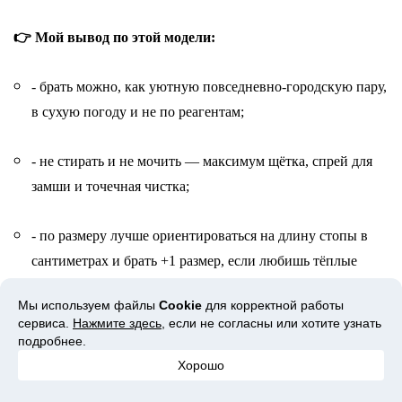
👉 Мой вывод по этой модели:
- брать можно, как уютную повседневно-городскую пару,
в сухую погоду и не по реагентам;
- не стирать и не мочить — максимум щётка, спрей для
замши и точечная чистка;
- по размеру лучше ориентироваться на длину стопы в
сантиметрах и брать +1 размер, если любишь тёплые
носки и не узкую стопу.
Мы используем файлы
Cookie
для корректной работы
сервиса.
Нажмите здесь
, если не согласны или хотите узнать
2. INOE высокие классические угги из
подробнее.
двойной овчины
Хорошо