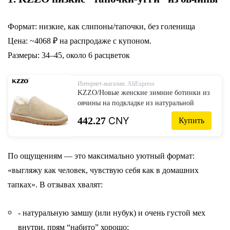
Формат: низкие, как слипоны/тапочки, без голенища
Цена: ~4068 ₽ на распродаже с купоном.
Размеры: 34–45, около 6 расцветок
Интернет-магазин: AliExpress
KZZO/Новые женские зимние ботинки из
овчины на подкладке из натуральной
шерсти, зимняя теплая обувь для ленивых,
442.27
CNY
Купить
австралийские классические повседневные
мини-сапоги на плоской подошве
По ощущениям — это максимально уютный формат:
«выгляжу как человек, чувствую себя как в домашних
тапках». В отзывах хвалят:
- натуральную замшу (или нубук) и очень густой мех
внутри, прям “набито” хорошо;