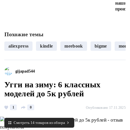
наши в
произв
Похожие темы
aliexpress
kindle
meebook
bigme
mom
gijapad544
Угги на зиму: 6 классных
моделей до 5к рублей
1
0
Опубликовано 17.11.2025
Смотреть 14 товаров из обзора