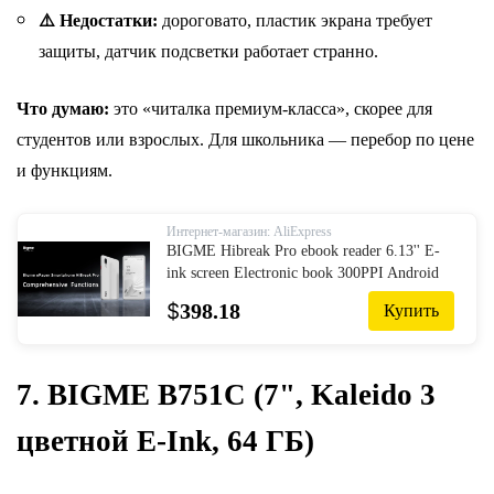
⚠️ Недостатки:
дороговато, пластик экрана требует
защиты, датчик подсветки работает странно.
Что думаю:
э
то «читалка премиум-класса», скорее для
студентов или взрослых. Для школьника — перебор по цене
и функциям.
Интернет-магазин: AliExpress
BIGME Hibreak Pro ebook reader 6.13'' E-
ink screen Electronic book 300PPI Android
14 Open System 8+256GB ereader tablet with
$
398.18
Купить
NFC
7. BIGME B751C (7", Kaleido 3
цветной E-Ink, 64 ГБ)