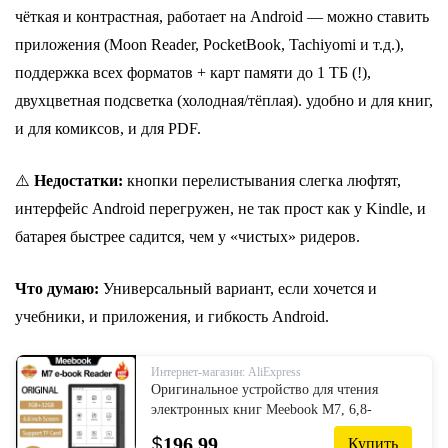
чёткая и контрастная, р
аботает на Android — можно ставить
приложения (Moon Reader, PocketBook, Tachiyomi и т.д.),
п
оддержка всех форматов + карт памяти до 1 ТБ (!),
д
вухцветная подсветка (холодная/тёплая). у
добно и для книг,
и для комиксов, и для PDF.
⚠️
Недостатки:
кнопки перелистывания слегка люфтят,
и
нтерфейс Android перегружен, не так прост как у Kindle, и
б
атарея быстрее садится, чем у «чистых» ридеров.
Что думаю:
Универсальный вариант, если хочется и
учебники, и приложения, и гибкость Android.
Интернет-магазин: AliExpress
Оригинальное устройство для чтения
электронных книг Meebook M7, 6,8-
дюймовое
$
196.99
Купить