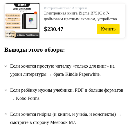
Интернет-магазин: AliExpress
Электронная книга Bigme B751C с 7-
дюймовым цветным экраном, устройство
для чтения электронных книг с умным
$
230.47
Купить
стилусом, 64 ГБ памяти, 300ppi
Выводы этого обзора:
Если хочется простую читалку «только для книг» на
уроки литературы → брать Kindle Paperwhite.
Если ребёнку нужны учебники, PDF и больше форматов
→ Kobo Forma.
Если хочется гибрид (и книги, и учеба, и конспекты) →
смотрите в сторону Meebook M7.