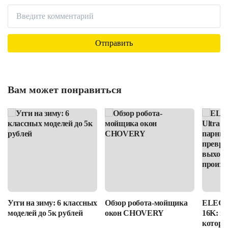
Вам может понравиться
Угги на зиму: 6 классных
Обзор робота-мойщика
ELEGOO
моделей до 5к рублей
окон CHOVERY
16K: п
которы