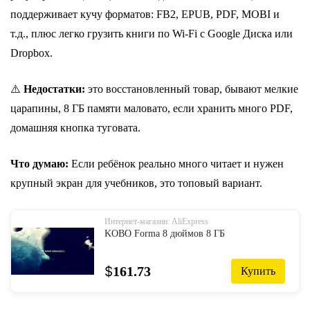
п
оддерживает кучу форматов: FB2, EPUB, PDF, MOBI и
т.д., плюс л
егко грузить книги по Wi-Fi с Google Диска или
Dropbox.
⚠️
Недостатки:
это восстановленный товар, бывают мелкие
царапины,
8 ГБ памяти маловато, если хранить много PDF,
д
омашняя кнопка туговата.
Что думаю:
Если ребёнок реально много читает и нужен
крупный экран для учебников, это топовый вариант.
Интернет-магазин: AliExpress
KOBO Forma 8 дюймов 8 ГБ
$
161.73
Купить