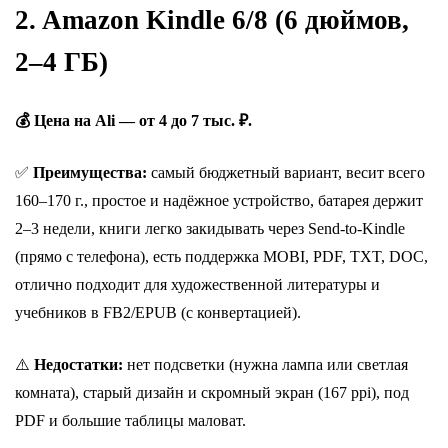
2. Amazon Kindle 6/8 (6 дюймов,
2–4 ГБ)
💰 Цена на Ali — от 4 до 7 тыс. ₽.
✅
Преимущества:
самый бюджетный вариант, весит всего
160–170 г., п
ростое и надёжное устройство, батарея держит
2–3 недели, к
ниги легко закидывать через Send-to-Kindle
(прямо с телефона), е
сть поддержка MOBI, PDF, TXT, DOC,
о
тлично подходит для художественной литературы и
учебников в FB2/EPUB (с конвертацией).
⚠️
Недостатки:
нет подсветки (нужна лампа или светлая
комната), с
тарый дизайн и скромный экран (167 ppi), п
од
PDF и большие таблицы маловат.