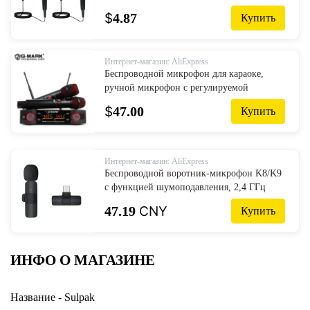
Кардиоидный микрофон
$
4.87
Купить
Интернет-магазин: AliExpress
Беспроводной микрофон для караоке,
ручной микрофон с регулируемой
частотой 50 м, подходит для сцены и
$
47.00
Купить
свадьбы
Интернет-магазин: AliExpress
Беспроводной воротник-микрофон K8/K9
с функцией шумоподавления, 2,4 ГГц
47.19
CNY
Купить
ИНФО О МАГАЗИНЕ
Название - Sulpak