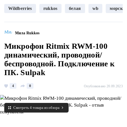
Wildberries
rukkos
белая
wb
морска
Мила Rukkos
Микрофон Ritmix RWM-100
динамический, проводной/
беспроводной. Подключение к
ПК. Sulpak
4
0
Опубликовано 20.09.2023
Смотреть 4 товара из обзора