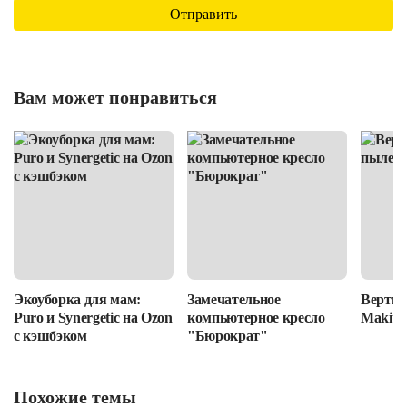
Вам может понравиться
Экоуборка для мам:
Замечательное
Вертик
Puro и Synergetic на Ozon
компьютерное кресло
Makita
с кэшбэком
"Бюрократ"
Похожие темы