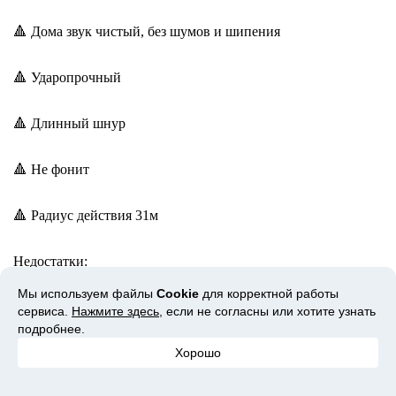
🔺 Дома звук чистый, без шумов и шипения
🔺 Ударопрочный
🔺 Длинный шнур
🔺 Не фонит
🔺 Радиус действия 31м
Недостатки:
Мы используем файлы
Cookie
для корректной работы
🔻 Не подходит для профессиональных целей
сервиса.
Нажмите здесь
, если не согласны или хотите узнать
подробнее.
Хорошо
🔻 Помехи и слабый звук, свист, скрип при разговоре в
беспроводном режиме