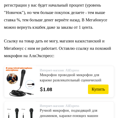
регистрации у вас будет начальный процент (уровень
"Новичок"), но чем больше покупок делаете - тем выше
ставка %, тем больше денег вернёте назад. В Мегабонусе
можно вернуть кэшбек даже за заказы от 1 цента.
Ссылку на товар дать не могу, магазин казахстанский и
Мегабонус с ним не работает. Оставлю ссылку на похожий
микрофон на АлиЭкспресс:
Интернет-магазин: AliExpress
Микрофон проводной микрофон для
караоке развлекательный сценический
динамик микрофон с кабелем XLR до 6,35
$
1.08
Купить
мм для записи караоке
Интернет-магазин: AliExpress
Ручной микрофон, подходящий для
динамиков, караоке-поющих машин