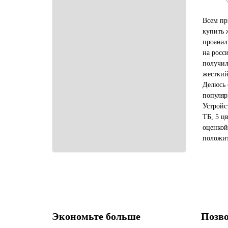
Всем пр
купить 
проанал
на росс
получил
жесткий
Делюсь 
популяр
Устрой
ТБ, 5 ц
оценкой
положит
доставл
дефекто
Экономьте больше
Позво