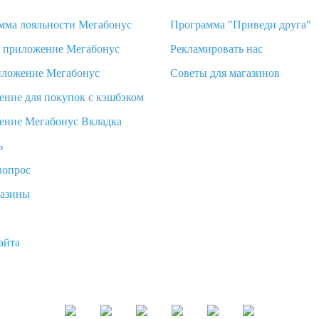
мма лояльности Мегабонус
Программа "Приведи друга"
d приложение Мегабонус
Рекламировать нас
иложение Мегабонус
Советы для магазинов
ение для покупок с кэшбэком
ение Мегабонус Вкладка
ь
вопрос
газины
айта