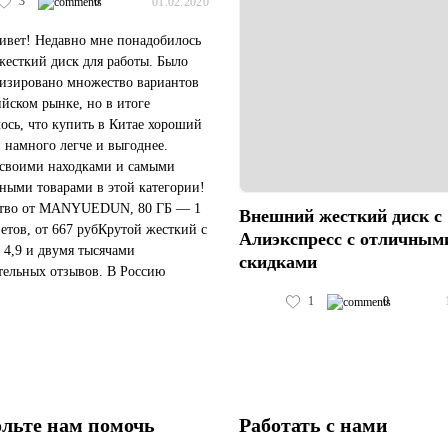
3
0
01.02.2020
ивет! Недавно мне понадобилось
жесткий диск для работы. Было
изировано множество вариантов
ийском рынке, но в итоге
ось, что купить в Китае хороший
 намного легче и выгоднее.
своими находками и самыми
ными товарами в этой категории!
ство от MANYUEDUN, 80 ГБ — 1
Внешний жесткий диск с
ветов, от 667 рубКрутой жесткий с
Алиэкспресс с отличным
 4,9 и двумя тысячами
скидками
ельных отзывов. В Россию
яют за примерно 14 дней, без
1
0
в. При включении имеет подсв...
льте нам помочь
Работать с нами