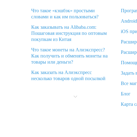
Что такое «кэшбэк» простыми
Програ
словами и как им пользоваться?
Androi
Как заказывать на Alibaba.com:
iOS пр
Пошаговая инструкция по оптовым
покупкам из Китая
Расшир
Что такое монеты на Алиэкспресс?
Расшир
Как получить и обменять монеты на
товары или деньги?
Помощ
Как заказать на Алиэкспресс
Задать 
несколько товаров одной посылкой
Все ма
Что значит статус «Заказ закрыт» на
Блог
Алиэкспресс и что делать?
Карта с
Что делать, если Алиэкспресс просит
ввести паспортные данные и ИНН
при покупке?
Как узнать, куда пришла посылка с
Алиэкспресс