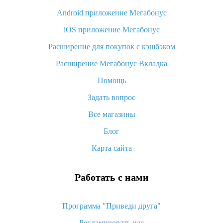
Android приложение Мегабонус
Вы отменили заказ на Алиэкспресс, когда вернут деньги?
iOS приложение Мегабонус
Что такое баллы на Алиэкспресс, как их получить и
потратить
Расширение для покупок с кэшбэком
«AliExpress Standard Shipping»: что это за метод доставки и
Расширение Мегабонус Вкладка
как его отслеживать
Помощь
Как покупать оптом на Алиэкспресс
Задать вопрос
Что делать, если не пришел товар с Алиэкспресс
Все магазины
Как сделать кэшбэк на Алиэкспресс: простые способы
возврата денег
Блог
Карта сайта
Работать с нами
Программа "Приведи друга"
Рекламировать нас