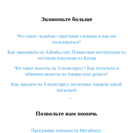
Экономьте больше
Что такое «кэшбэк» простыми словами и как им
пользоваться?
Как заказывать на Alibaba.com: Пошаговая инструкция по
оптовым покупкам из Китая
Что такое монеты на Алиэкспресс? Как получить и
обменять монеты на товары или деньги?
Как заказать на Алиэкспресс несколько товаров одной
посылкой
Что значит статус «Заказ закрыт» на Алиэкспресс и что
делать?
Позвольте нам помочь
Что делать, если Алиэкспресс просит ввести паспортные
данные и ИНН при покупке?
Программа лояльности Мегабонус
Как узнать, куда пришла посылка с Алиэкспресс