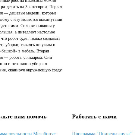
енные роботы пылесосы можно
 разделить на 3 категории. Первая
ия — дешевые модели, которые
шому счету являются выкинутыми
р деньгами. Сила всасывания у
ольшая, а интеллект настолько
 что робот будет только создавать
ть уборки, тыкаясь по углам и
 «башкой» в мебель. Вторая
ия — роботы с лидаром. Они
енно и осознанно убирают
ие, сканируя окружающую среду
датчиками. Минус этих моделей
 которая пример...
льте нам помочь
Работать с нами
мма лояльности Мегабонус
Программа "Приведи друга"