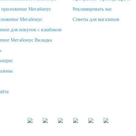
d приложение Мегабонус
Рекламировать нас
иложение Мегабонус
Советы для магазинов
ение для покупок с кэшбэком
ение Мегабонус Вкладка
ь
вопрос
газины
айта