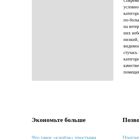
Соврем
условно
категор
по-боль
на вете
них неб
низкий,
видимос
стучась
категор
качеств
помещен
своими 
— цена,
Экономьте больше
Позво
Что такое «кэшбэк» простыми
Програ