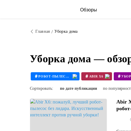
Обзоры
Главная
Уборка дома
Уборка дома — обзо
#
#
#
РОБОТ-ПЫЛЕСОС
ABIR X6
УБО
#
ПОЛОТЕР
Сортировать:
по дате публикации
по популярнос
Abir 
робот-