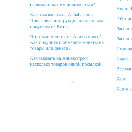
словами и как им пользоваться?
Androi
Как заказывать на Alibaba.com:
iOS пр
Пошаговая инструкция по оптовым
покупкам из Китая
Расшир
Что такое монеты на Алиэкспресс?
Расшир
Как получить и обменять монеты на
товары или деньги?
Помощ
Как заказать на Алиэкспресс
Задать 
несколько товаров одной посылкой
Все ма
Что значит статус «Заказ закрыт» на
Блог
Алиэкспресс и что делать?
Карта с
Что делать, если Алиэкспресс просит
ввести паспортные данные и ИНН
при покупке?
Как узнать, куда пришла посылка с
Алиэкспресс
Вы отменили заказ на Алиэкспресс,