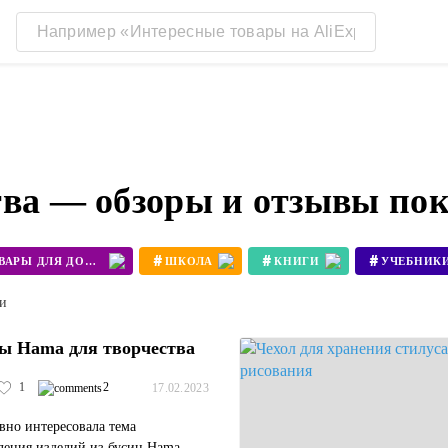
тва — обзоры и отзывы по
#
#
#
ТОВАРЫ ДЛЯ ДОМА
ШКОЛА
КНИГИ
УЧЕБНИК
ти
ы Hama для творчества
1
2
17.02.2023
вно интересовала тема
ления изделий из бусин Hama.