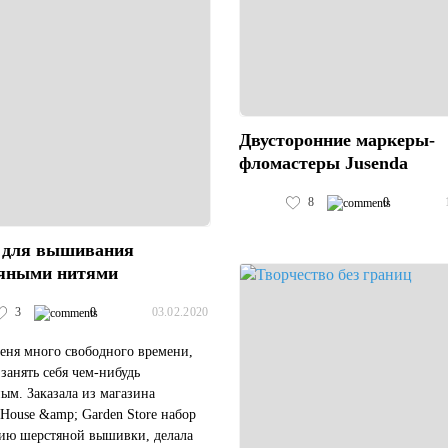
Двусторонние маркеры-
фломастеры Jusenda
8
0
 для вышивания
яными нитями
3
0
03.02.2020
еня много свободного времени,
занять себя чем-нибудь
ым. Заказала из магазина
 House &amp; Garden Store набор
нию шерстяной вышивки, делала