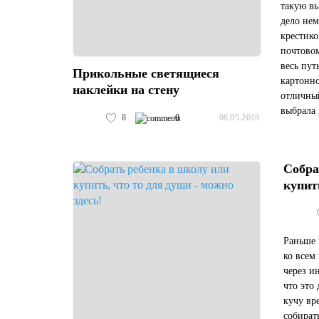
такую вы
дело не
крестико
почтовом
весь пут
Прикольные светящиеся
картонно
наклейки на стену
отличный
выбрала 
8
0
08.05.2019
она мила
Собра
купить
Раньше 
ко всем
через и
что это
кучу вр
собират