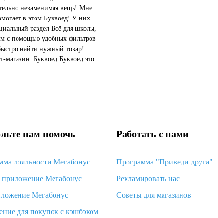
тельно незаменимая вещь! Мне
омогает в этом Буквоед! У них
ециальный раздел Всё для школы,
ом с помощью удобных фильтров
ыстро найти нужный товар!
т-магазин: Буквоед Буквоед это
рговая сеть и интернет магазин
но куп...
льте нам помочь
Работать с нами
мма лояльности Мегабонус
Программа "Приведи друга"
d приложение Мегабонус
Рекламировать нас
иложение Мегабонус
Советы для магазинов
ение для покупок с кэшбэком