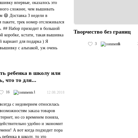
шивку впервые, оказалось это
много сложнее, чем вышивать
м 😄 Доставка 3 недели в
 пакете, трек номер отслеживался
ь. ## Набор приходит в большой
Творчество без границ
й коробке, кстати, такая вышивка
 вариант для подарка ) Я
3
0
вышивку с альпакой, уж очень
я. Внутри короб...
ть ребенка в школу или
, что то для...
16
1
12.08.2018
всегда с недоверием относилась
 возможностям заказа товаров
нтернет, но со временем поняла,
 действительно удобно и экономит
емени! А вот когда подходит пора
ь ребенка в школу, то это