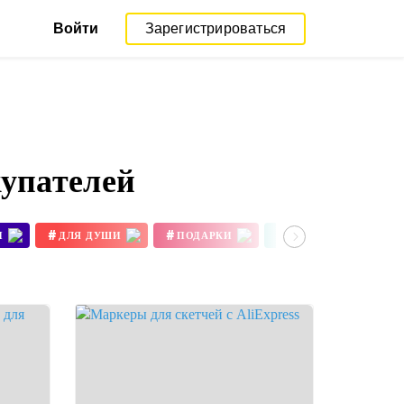
Войти
Зарегистрироваться
купателей
#
#
#
#
И
ДЛЯ ДУШИ
ПОДАРКИ
ХОББИ
ТВО