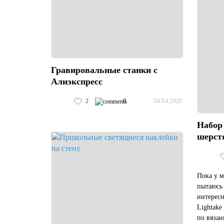
Гравировальные станки с
Алиэкспресс
2
0
04.04.2020
Набор
шерст
Пока у м
пытаюсь 
интересн
Lightake
по вяза