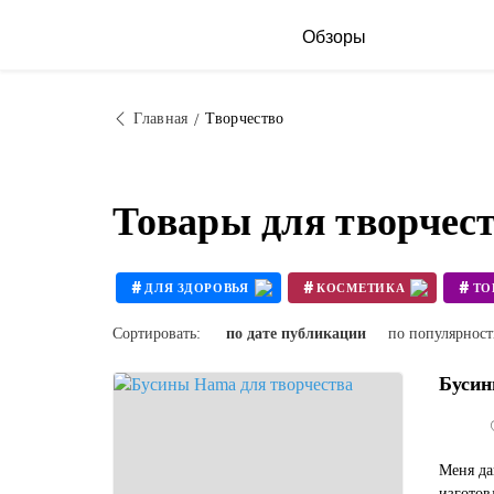
Обзоры
Главная
Творчество
Товары для творчес
#
#
#
ДЛЯ ЗДОРОВЬЯ
КОСМЕТИКА
#
#
БУСИНЫ
КРЕАТИВ
Сортировать:
по дате публикации
по популярнос
Бусин
Меня да
изготов