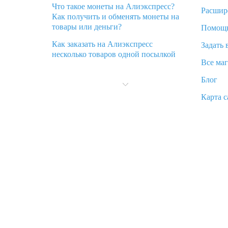
Что такое монеты на Алиэкспресс?
Расшир
Как получить и обменять монеты на
товары или деньги?
Помощ
Как заказать на Алиэкспресс
Задать 
несколько товаров одной посылкой
Все ма
Что значит статус «Заказ закрыт» на
Блог
Алиэкспресс и что делать?
Карта с
Что делать, если Алиэкспресс просит
ввести паспортные данные и ИНН
при покупке?
Как узнать, куда пришла посылка с
Алиэкспресс
Вы отменили заказ на Алиэкспресс,
когда вернут деньги?
Что такое баллы на Алиэкспресс, как
их получить и потратить
«AliExpress Standard Shipping»: что