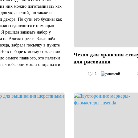
 из них можно изготавливать как
 для украшений, но также и
и декора. По сути это бусины как
олько соединяются с помощью
. Я решила заказать набор у
а на Алиэкспрессе. Заказ шёл
есяца, забрала посылку в пункте
 Но в наборе к моему сожалению
Чехол для хранения стил
ало самого главного, это палетки
для рисования
ин, чтобы они могли опираться и
мешиваться. Чтобы можно было
1
0
аботать с ним...