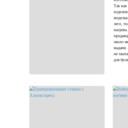
Так как
изделия
модельк
лего, т
нагрева
продавц
около м
выдачи.
не хват
для бус
не пере
удобно р