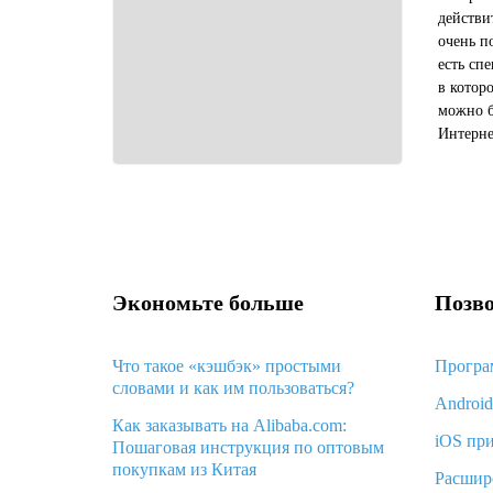
действи
очень п
есть сп
в котор
можно б
Интерне
книгото
где мож
Экономьте больше
Позво
Что такое «кэшбэк» простыми
Програ
словами и как им пользоваться?
Androi
Как заказывать на Alibaba.com:
iOS пр
Пошаговая инструкция по оптовым
покупкам из Китая
Расшир