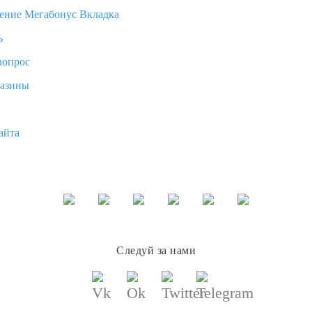
ение Мегабонус Вкладка
ь
вопрос
газины
айта
Следуй за нами