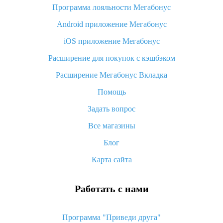
Программа лояльности Мегабонус
Как узнать, куда пришла посылка с Алиэкспресс
Android приложение Мегабонус
Вы отменили заказ на Алиэкспресс, когда вернут деньги?
iOS приложение Мегабонус
Что такое баллы на Алиэкспресс, как их получить и
потратить
Расширение для покупок с кэшбэком
«AliExpress Standard Shipping»: что это за метод доставки и
Расширение Мегабонус Вкладка
как его отслеживать
Помощь
Как покупать оптом на Алиэкспресс
Задать вопрос
Что делать, если не пришел товар с Алиэкспресс
Все магазины
Как сделать кэшбэк на Алиэкспресс: простые способы
возврата денег
Блог
Карта сайта
Работать с нами
Программа "Приведи друга"