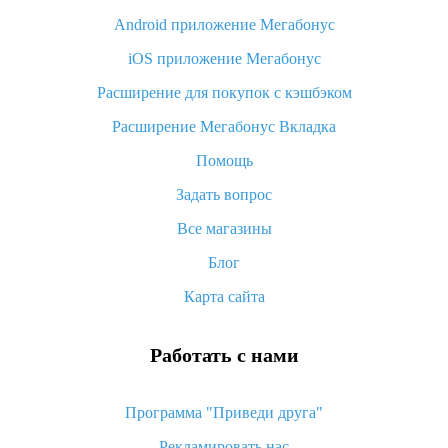
Android приложение Мегабонус
Вы отменили заказ на Алиэкспресс, когда вернут деньги?
iOS приложение Мегабонус
Что такое баллы на Алиэкспресс, как их получить и
потратить
Расширение для покупок с кэшбэком
«AliExpress Standard Shipping»: что это за метод доставки и
Расширение Мегабонус Вкладка
как его отслеживать
Помощь
Как покупать оптом на Алиэкспресс
Задать вопрос
Что делать, если не пришел товар с Алиэкспресс
Все магазины
Как сделать кэшбэк на Алиэкспресс: простые способы
возврата денег
Блог
Карта сайта
Работать с нами
Программа "Приведи друга"
Рекламировать нас