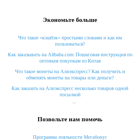
Экономьте больше
Что такое «кэшбэк» простыми словами и как им
пользоваться?
Как заказывать на Alibaba.com: Пошаговая инструкция по
оптовым покупкам из Китая
Что такое монеты на Алиэкспресс? Как получить и
обменять монеты на товары или деньги?
Как заказать на Алиэкспресс несколько товаров одной
посылкой
Что значит статус «Заказ закрыт» на Алиэкспресс и что
делать?
Позвольте нам помочь
Что делать, если Алиэкспресс просит ввести паспортные
данные и ИНН при покупке?
Программа лояльности Мегабонус
Как узнать, куда пришла посылка с Алиэкспресс