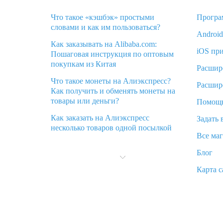
Что такое «кэшбэк» простыми
Програ
словами и как им пользоваться?
Androi
Как заказывать на Alibaba.com:
iOS пр
Пошаговая инструкция по оптовым
покупкам из Китая
Расшир
Что такое монеты на Алиэкспресс?
Расшир
Как получить и обменять монеты на
товары или деньги?
Помощ
Как заказать на Алиэкспресс
Задать 
несколько товаров одной посылкой
Все ма
Что значит статус «Заказ закрыт» на
Блог
Алиэкспресс и что делать?
Карта с
Что делать, если Алиэкспресс просит
ввести паспортные данные и ИНН
при покупке?
Как узнать, куда пришла посылка с
Алиэкспресс