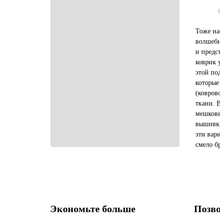
Тоже на
волшебн
и предс
коврик 
этой по
которые
(ковров
ткани. 
мешкови
вышивки
эти вар
смело б
образом
помощи 
Экономьте больше
Позво