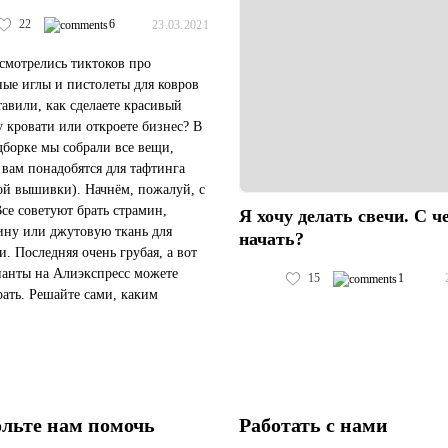
22
6
23.03.2021
смотрелись тиктоков про
ые иглы и пистолеты для ковров
тавили, как сделаете красивый
у кровати или откроете бизнес? В
дборке мы собрали все вещи,
 вам понадобятся для тафтинга
ой вышивки). Начнём, пожалуй, с
Все советуют брать страмин,
Я хочу делать свечи. С ч
ну или джутовую ткань для
начать?
. Последняя очень грубая, а вот
ианты на Алиэкспресс можете
15
1
рать. Решайте сами, каким
 вы будете делать ковер: при
иглы или пистолета....
льте нам помочь
Работать с нами