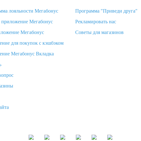
мма лояльности Мегабонус
Программа "Приведи друга"
d приложение Мегабонус
Рекламировать нас
иложение Мегабонус
Советы для магазинов
ение для покупок с кэшбэком
ение Мегабонус Вкладка
ь
вопрос
газины
айта