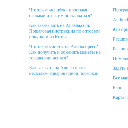
Что такое «кэшбэк» простыми
Програ
словами и как им пользоваться?
Androi
Как заказывать на Alibaba.com:
iOS пр
Пошаговая инструкция по оптовым
покупкам из Китая
Расшир
Что такое монеты на Алиэкспресс?
Расшир
Как получить и обменять монеты на
товары или деньги?
Помощ
Как заказать на Алиэкспресс
Задать 
несколько товаров одной посылкой
Все ма
Что значит статус «Заказ закрыт» на
Блог
Алиэкспресс и что делать?
Карта с
Что делать, если Алиэкспресс просит
ввести паспортные данные и ИНН
при покупке?
Как узнать, куда пришла посылка с
Алиэкспресс