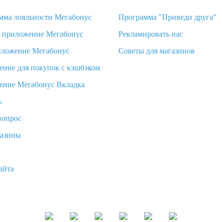
мма лояльности Мегабонус
Программа "Приведи друга"
d приложение Мегабонус
Рекламировать нас
иложение Мегабонус
Советы для магазинов
ение для покупок с кэшбэком
ение Мегабонус Вкладка
ь
вопрос
газины
айта