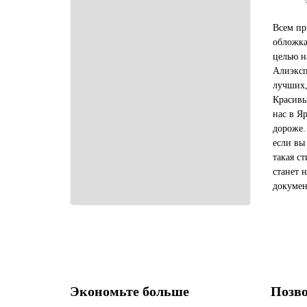
Всем пр
обложка
целью н
Алиэксп
лучших,
Красивы
нас в Я
дороже.
если вы
такая с
станет 
докумен
отличны
близких
Экономьте больше
Позво