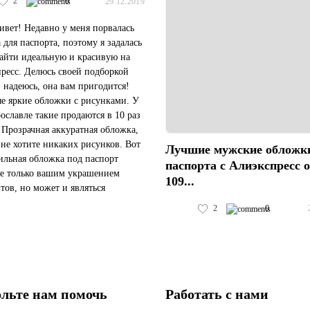
2
0
29.12.2019
ивет! Недавно у меня порвалась
 для паспорта, поэтому я задалась
айти идеальную и красивую на
ресс. Делюсь своей подборкой
 надеюсь, она вам пригодится!
е яркие обложки с рисунками. У
рославле такие продаются в 10 раз
 Прозрачная аккуратная обложка,
 не хотите никаких рисунков. Вот
Лучшие мужские обложк
тильная обложка под паспорт
паспорта с Алиэкспресс 
не только вашим украшением
109...
тов, но может и являться
м подарком для друзей и
2
0
. Многие...
льте нам помочь
Работать с нами