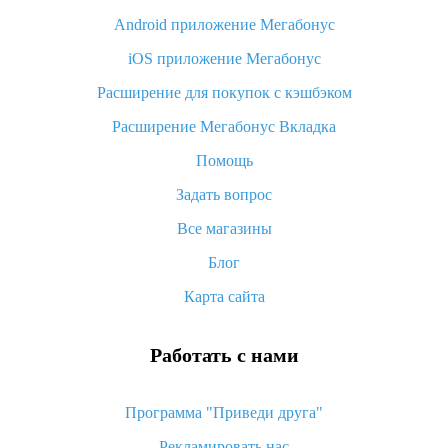
Android приложение Мегабонус
Вы отменили заказ на Алиэкспресс, когда вернут деньги?
iOS приложение Мегабонус
Что такое баллы на Алиэкспресс, как их получить и
потратить
Расширение для покупок с кэшбэком
«AliExpress Standard Shipping»: что это за метод доставки и
Расширение Мегабонус Вкладка
как его отслеживать
Помощь
Как покупать оптом на Алиэкспресс
Задать вопрос
Что делать, если не пришел товар с Алиэкспресс
Все магазины
Как сделать кэшбэк на Алиэкспресс: простые способы
возврата денег
Блог
Карта сайта
Работать с нами
Программа "Приведи друга"
Рекламировать нас