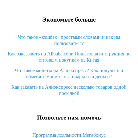
Экономьте больше
Что такое «кэшбэк» простыми словами и как им
пользоваться?
Как заказывать на Alibaba.com: Пошаговая инструкция по
оптовым покупкам из Китая
Что такое монеты на Алиэкспресс? Как получить и
обменять монеты на товары или деньги?
Как заказать на Алиэкспресс несколько товаров одной
посылкой
Что значит статус «Заказ закрыт» на Алиэкспресс и что
делать?
Позвольте нам помочь
Что делать, если Алиэкспресс просит ввести паспортные
данные и ИНН при покупке?
Программа лояльности Мегабонус
Как узнать, куда пришла посылка с Алиэкспресс