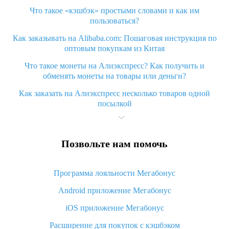
Что такое «кэшбэк» простыми словами и как им
пользоваться?
Как заказывать на Alibaba.com: Пошаговая инструкция по
оптовым покупкам из Китая
Что такое монеты на Алиэкспресс? Как получить и
обменять монеты на товары или деньги?
Как заказать на Алиэкспресс несколько товаров одной
посылкой
Что значит статус «Заказ закрыт» на Алиэкспресс и что
делать?
Позвольте нам помочь
Что делать, если Алиэкспресс просит ввести паспортные
данные и ИНН при покупке?
Программа лояльности Мегабонус
Как узнать, куда пришла посылка с Алиэкспресс
Android приложение Мегабонус
Вы отменили заказ на Алиэкспресс, когда вернут деньги?
iOS приложение Мегабонус
Что такое баллы на Алиэкспресс, как их получить и
потратить
Расширение для покупок с кэшбэком