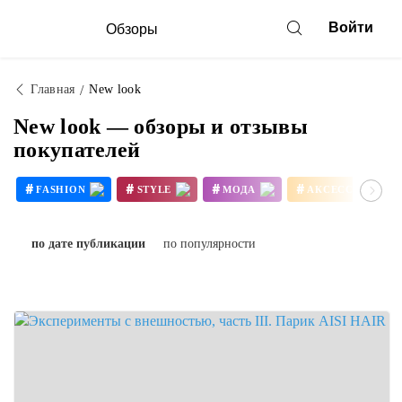
Войти
Обзоры
Главная
New look
New look — обзоры и отзывы
покупателей
#
#
#
#
FASHION
STYLE
МОДА
АКСЕССУАРЫ
#
#
СИНТЕТИЧЕСКИЕ ВОЛОСЫ
SYNTHETIC HAIR
по дате публикации
по популярности