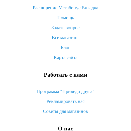
«AliExpress Standard Shipping»: что это за метод доставки и
Расширение Мегабонус Вкладка
как его отслеживать
Помощь
Как покупать оптом на Алиэкспресс
Задать вопрос
Что делать, если не пришел товар с Алиэкспресс
Все магазины
Как сделать кэшбэк на Алиэкспресс: простые способы
возврата денег
Блог
Карта сайта
Работать с нами
Программа "Приведи друга"
Рекламировать нас
Советы для магазинов
О нас