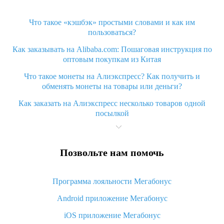
Что такое «кэшбэк» простыми словами и как им
пользоваться?
Как заказывать на Alibaba.com: Пошаговая инструкция по
оптовым покупкам из Китая
Что такое монеты на Алиэкспресс? Как получить и
обменять монеты на товары или деньги?
Как заказать на Алиэкспресс несколько товаров одной
посылкой
Что значит статус «Заказ закрыт» на Алиэкспресс и что
делать?
Позвольте нам помочь
Что делать, если Алиэкспресс просит ввести паспортные
данные и ИНН при покупке?
Программа лояльности Мегабонус
Как узнать, куда пришла посылка с Алиэкспресс
Android приложение Мегабонус
Вы отменили заказ на Алиэкспресс, когда вернут деньги?
iOS приложение Мегабонус
Что такое баллы на Алиэкспресс, как их получить и