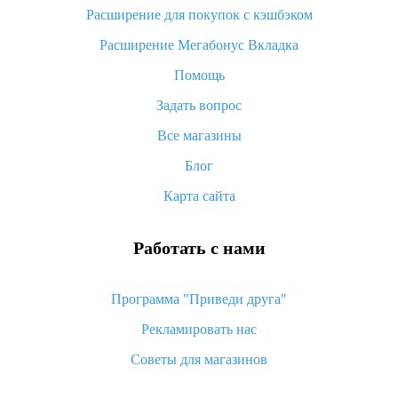
потратить
Расширение для покупок с кэшбэком
«AliExpress Standard Shipping»: что это за метод доставки и
Расширение Мегабонус Вкладка
как его отслеживать
Помощь
Как покупать оптом на Алиэкспресс
Задать вопрос
Что делать, если не пришел товар с Алиэкспресс
Все магазины
Как сделать кэшбэк на Алиэкспресс: простые способы
возврата денег
Блог
Карта сайта
Работать с нами
Программа "Приведи друга"
Рекламировать нас
Советы для магазинов