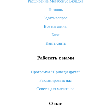
Расширение Мегабонус Вкладка
как его отслеживать
Помощь
Как покупать оптом на Алиэкспресс
Задать вопрос
Что делать, если не пришел товар с Алиэкспресс
Все магазины
Как сделать кэшбэк на Алиэкспресс: простые способы
возврата денег
Блог
Карта сайта
Работать с нами
Программа "Приведи друга"
Рекламировать нас
Советы для магазинов
О нас