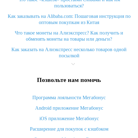
пользоваться?
Как заказывать на Alibaba.com: Пошаговая инструкция по
оптовым покупкам из Китая
Что такое монеты на Алиэкспресс? Как получить и
обменять монеты на товары или деньги?
Как заказать на Алиэкспресс несколько товаров одной
посылкой
Что значит статус «Заказ закрыт» на Алиэкспресс и что
делать?
Позвольте нам помочь
Что делать, если Алиэкспресс просит ввести паспортные
данные и ИНН при покупке?
Программа лояльности Мегабонус
Как узнать, куда пришла посылка с Алиэкспресс
Android приложение Мегабонус
Вы отменили заказ на Алиэкспресс, когда вернут деньги?
iOS приложение Мегабонус
Что такое баллы на Алиэкспресс, как их получить и
потратить
Расширение для покупок с кэшбэком
«AliExpress Standard Shipping»: что это за метод доставки и