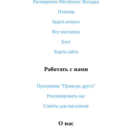
Расширение Мегабонус Вкладка
как его отслеживать
Помощь
Как покупать оптом на Алиэкспресс
Задать вопрос
Что делать, если не пришел товар с Алиэкспресс
Все магазины
Как сделать кэшбэк на Алиэкспресс: простые способы
возврата денег
Блог
Карта сайта
Работать с нами
Программа "Приведи друга"
Рекламировать нас
Советы для магазинов
О нас