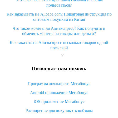
пользоваться?
Как заказывать на Alibaba.com: Пошаговая инструкция по
оптовым покупкам из Китая
Что такое монеты на Алиэкспресс? Как получить и
обменять монеты на товары или деньги?
Как заказать на Алиэкспресс несколько товаров одной
посылкой
Что значит статус «Заказ закрыт» на Алиэкспресс и что
делать?
Позвольте нам помочь
Что делать, если Алиэкспресс просит ввести паспортные
данные и ИНН при покупке?
Программа лояльности Мегабонус
Как узнать, куда пришла посылка с Алиэкспресс
Android приложение Мегабонус
Вы отменили заказ на Алиэкспресс, когда вернут деньги?
iOS приложение Мегабонус
Что такое баллы на Алиэкспресс, как их получить и
потратить
Расширение для покупок с кэшбэком
«AliExpress Standard Shipping»: что это за метод доставки и