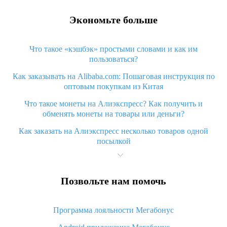
Экономьте больше
Что такое «кэшбэк» простыми словами и как им
пользоваться?
Как заказывать на Alibaba.com: Пошаговая инструкция по
оптовым покупкам из Китая
Что такое монеты на Алиэкспресс? Как получить и
обменять монеты на товары или деньги?
Как заказать на Алиэкспресс несколько товаров одной
посылкой
Что значит статус «Заказ закрыт» на Алиэкспресс и что
делать?
Позвольте нам помочь
Что делать, если Алиэкспресс просит ввести паспортные
данные и ИНН при покупке?
Программа лояльности Мегабонус
Как узнать, куда пришла посылка с Алиэкспресс