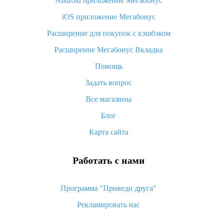
Android приложение Мегабонус
Вы отменили заказ на Алиэкспресс, когда вернут деньги?
iOS приложение Мегабонус
Что такое баллы на Алиэкспресс, как их получить и
потратить
Расширение для покупок с кэшбэком
«AliExpress Standard Shipping»: что это за метод доставки и
Расширение Мегабонус Вкладка
как его отслеживать
Помощь
Как покупать оптом на Алиэкспресс
Задать вопрос
Что делать, если не пришел товар с Алиэкспресс
Все магазины
Как сделать кэшбэк на Алиэкспресс: простые способы
возврата денег
Блог
Карта сайта
Работать с нами
Программа "Приведи друга"
Рекламировать нас