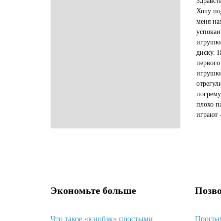
Здравст
Хочу по
меня на
успокаи
игрушки
диску. 
первого
игрушки
отрегул
погрему
плохо п
играют 
третий 
фирмы T
Экономьте больше
Позво
Что такое «кэшбэк» простыми
Програ