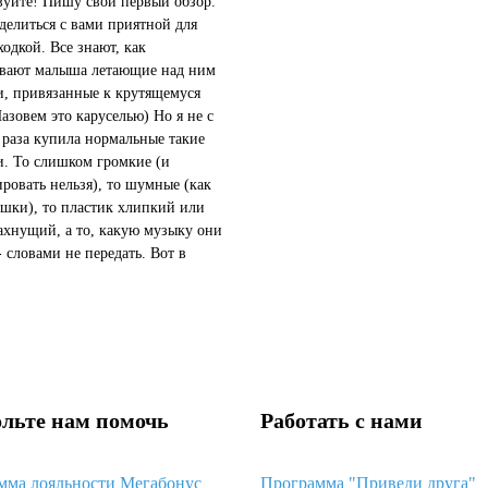
вуйте! Пишу свой первый обзор.
делиться с вами приятной для
ходкой. Все знают, как
вают малыша летающие над ним
, привязанные к крутящемуся
Назовем это каруселью) Но я не с
 раза купила нормальные такие
. То слишком громкие (и
ировать нельзя), то шумные (как
шки), то пластик хлипкий или
ахнущий, а то, какую музыку они
- словами не передать. Вот в
раз купила я такие игрушки от
iny Love. Сначала по...
льте нам помочь
Работать с нами
мма лояльности Мегабонус
Программа "Приведи друга"