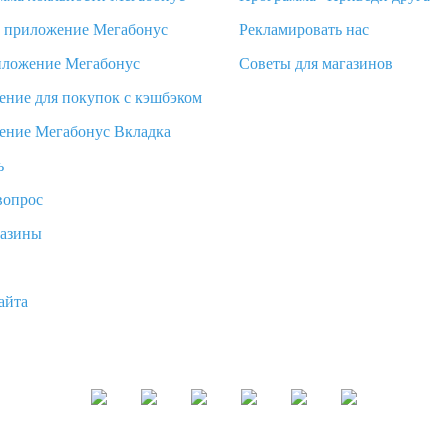
d приложение Мегабонус
Рекламировать нас
иложение Мегабонус
Советы для магазинов
ение для покупок с кэшбэком
ение Мегабонус Вкладка
ь
вопрос
газины
айта