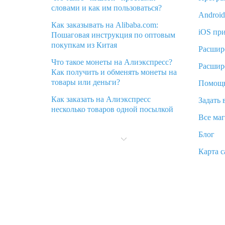
словами и как им пользоваться?
Androi
Как заказывать на Alibaba.com:
iOS пр
Пошаговая инструкция по оптовым
покупкам из Китая
Расшир
Что такое монеты на Алиэкспресс?
Расшир
Как получить и обменять монеты на
товары или деньги?
Помощ
Как заказать на Алиэкспресс
Задать 
несколько товаров одной посылкой
Все ма
Что значит статус «Заказ закрыт» на
Блог
Алиэкспресс и что делать?
Карта с
Что делать, если Алиэкспресс просит
ввести паспортные данные и ИНН
при покупке?
Как узнать, куда пришла посылка с
Алиэкспресс
Вы отменили заказ на Алиэкспресс,