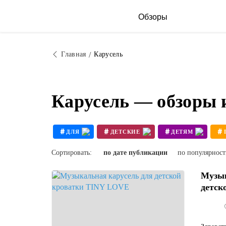
Обзоры
Главная
Карусель
Карусель — обзоры 
#
#
#
#
ДЛЯ
ДЕТСКИЕ
ДЕТЯМ
#
ПОЛЯНА
Сортировать:
по дате публикации
по популярнос
Музык
детск