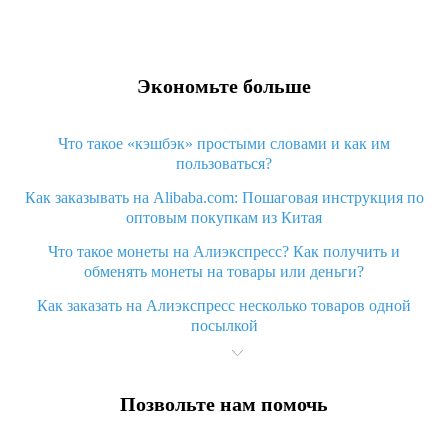
Экономьте больше
Что такое «кэшбэк» простыми словами и как им
пользоваться?
Как заказывать на Alibaba.com: Пошаговая инструкция по
оптовым покупкам из Китая
Что такое монеты на Алиэкспресс? Как получить и
обменять монеты на товары или деньги?
Как заказать на Алиэкспресс несколько товаров одной
посылкой
Что значит статус «Заказ закрыт» на Алиэкспресс и что
делать?
Позвольте нам помочь
Что делать, если Алиэкспресс просит ввести паспортные
данные и ИНН при покупке?