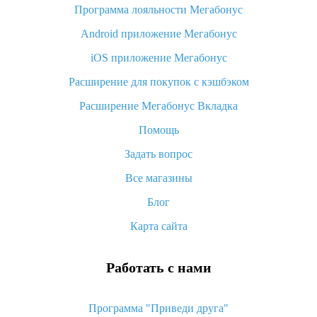
Программа лояльности Мегабонус
Как узнать, куда пришла посылка с Алиэкспресс
Android приложение Мегабонус
Вы отменили заказ на Алиэкспресс, когда вернут деньги?
iOS приложение Мегабонус
Что такое баллы на Алиэкспресс, как их получить и
потратить
Расширение для покупок с кэшбэком
«AliExpress Standard Shipping»: что это за метод доставки и
Расширение Мегабонус Вкладка
как его отслеживать
Помощь
Как покупать оптом на Алиэкспресс
Задать вопрос
Что делать, если не пришел товар с Алиэкспресс
Все магазины
Как сделать кэшбэк на Алиэкспресс: простые способы
возврата денег
Блог
Карта сайта
Работать с нами
Программа "Приведи друга"