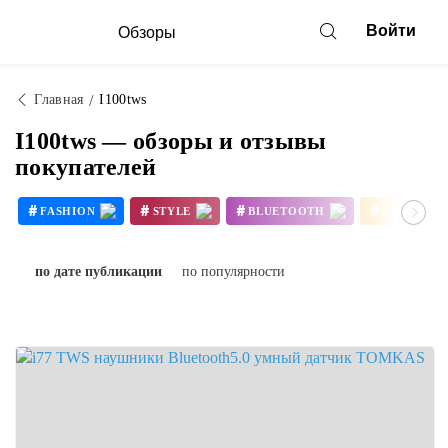
Войти
Обзоры
Главная
I100tws
I100tws — обзоры и отзывы
покупателей
#
#
#
#
FASHION
STYLE
BLUETOOTH
БЛЮТУС
#
I100TWS
по дате публикации
по популярности