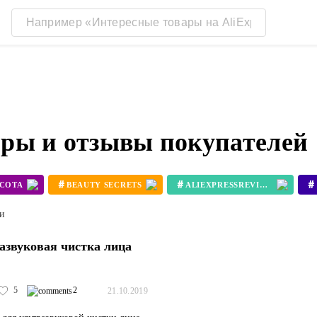
зоры и отзывы покупателей
#
#
#
АСОТА
BEAUTY SECRETS
ALIEXPRESSREVIEW
ти
азвуковая чистка лица
5
2
21.10.2019