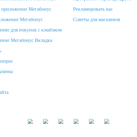
d приложение Мегабонус
Рекламировать нас
иложение Мегабонус
Советы для магазинов
ение для покупок с кэшбэком
ение Мегабонус Вкладка
ь
вопрос
газины
айта