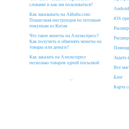
словами и как им пользоваться?
Androi
Как заказывать на Alibaba.com:
iOS пр
Пошаговая инструкция по оптовым
покупкам из Китая
Расшир
Что такое монеты на Алиэкспресс?
Расшир
Как получить и обменять монеты на
товары или деньги?
Помощ
Как заказать на Алиэкспресс
Задать 
несколько товаров одной посылкой
Все ма
Что значит статус «Заказ закрыт» на
Блог
Алиэкспресс и что делать?
Карта с
Что делать, если Алиэкспресс просит
ввести паспортные данные и ИНН
при покупке?
Как узнать, куда пришла посылка с
Алиэкспресс
Вы отменили заказ на Алиэкспресс,