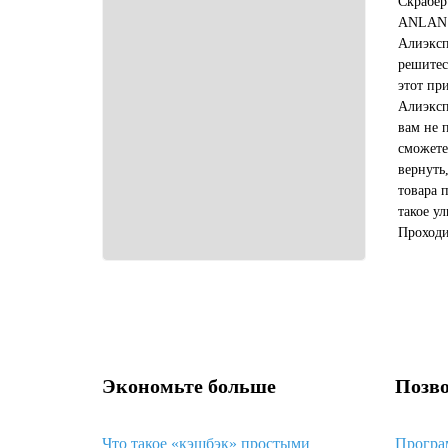
Скрабер
ANLAN я
Алиэкспр
решитес
этот пр
Алиэксп
вам не 
сможете
вернуть
товара 
такое у
Проходи
космето
меня рад
Экономьте больше
Позво
Что такое «кэшбэк» простыми
Програ