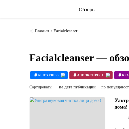
Обзоры
Главная
Facialcleanser
Facialcleanser — об
#
#
#
ALIEXPRESS
АЛИЭКСПРЕСС
КР
#
IFTING
Сортировать:
по дате публикации
по популярнос
Ультр
дома!