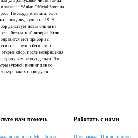
 для ультразвуковой чистки лица
 заказала #Anlan Official Store на
есс. Не забудьте, кстати, если
ь на покупку, купон на 1$. На
ибор действует новая опция на
ресс: бесплатный возврат. Если
понравится этот прибор вы
 его совершенно бесплатно
, открыв спор, после возвращения
продавцу вам вернут деньги. Что
льтразвуковой пилинг я знаю.
ла курс таких процедур в
логическом салоне. Результаты
овали,...
льте нам помочь
Работать с нами
мма лояльности Мегабонус
Программа "Приведи друга"