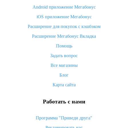
Android приложение Мегабонус
Вы отменили заказ на Алиэкспресс, когда вернут деньги?
iOS приложение Мегабонус
Что такое баллы на Алиэкспресс, как их получить и
потратить
Расширение для покупок с кэшбэком
«AliExpress Standard Shipping»: что это за метод доставки и
Расширение Мегабонус Вкладка
как его отслеживать
Помощь
Как покупать оптом на Алиэкспресс
Задать вопрос
Что делать, если не пришел товар с Алиэкспресс
Все магазины
Как сделать кэшбэк на Алиэкспресс: простые способы
возврата денег
Блог
Карта сайта
Работать с нами
Программа "Приведи друга"
Рекламировать нас