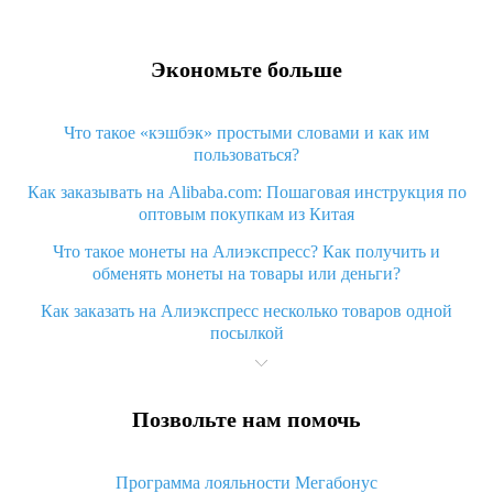
Экономьте больше
Что такое «кэшбэк» простыми словами и как им
пользоваться?
Как заказывать на Alibaba.com: Пошаговая инструкция по
оптовым покупкам из Китая
Что такое монеты на Алиэкспресс? Как получить и
обменять монеты на товары или деньги?
Как заказать на Алиэкспресс несколько товаров одной
посылкой
Что значит статус «Заказ закрыт» на Алиэкспресс и что
делать?
Позвольте нам помочь
Что делать, если Алиэкспресс просит ввести паспортные
данные и ИНН при покупке?
Программа лояльности Мегабонус
Как узнать, куда пришла посылка с Алиэкспресс