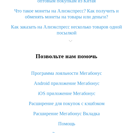
оптовым покупкам из Китая
Что такое монеты на Алиэкспресс? Как получить и
обменять монеты на товары или деньги?
Как заказать на Алиэкспресс несколько товаров одной
посылкой
Что значит статус «Заказ закрыт» на Алиэкспресс и что
делать?
Позвольте нам помочь
Что делать, если Алиэкспресс просит ввести паспортные
данные и ИНН при покупке?
Программа лояльности Мегабонус
Как узнать, куда пришла посылка с Алиэкспресс
Android приложение Мегабонус
Вы отменили заказ на Алиэкспресс, когда вернут деньги?
iOS приложение Мегабонус
Что такое баллы на Алиэкспресс, как их получить и
потратить
Расширение для покупок с кэшбэком
«AliExpress Standard Shipping»: что это за метод доставки и
Расширение Мегабонус Вкладка
как его отслеживать
Помощь
Как покупать оптом на Алиэкспресс