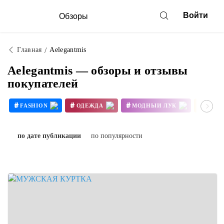
Войти
Обзоры
Главная
Aelegantmis
Aelegantmis — обзоры и отзывы
покупателей
#
#
#
#
FASHION
ОДЕЖДА
МОДНЫЙ ЛУК
DAIL
#
МУЖСКАЯМОДА
по дате публикации
по популярности