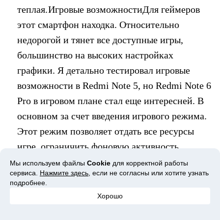
теплая.
Игровые возможностиДля геймеров
этот смартфон находка. Относительно
недорогой и тянет все доступные игры,
большинство на высоких настройках
графики. Я детально тестировал игровые
возможности в Redmi Note 5, но Redmi Note 6
Pro в игровом плане стал еще интересней. В
основном за счет введения игрового режима.
Этот режим позволяет отдать все ресурсы
игре, ограничить фоновую активность
приложений и освободить больше
Мы используем файлы
Cookie
для корректной работы
сервиса.
Нажмите здесь
, если не согласны или хотите узнать
оперативной памяти. Это действительно
подробнее.
работает. Если на предшественнике WOT
Хорошо
можно было играть на максималках, но