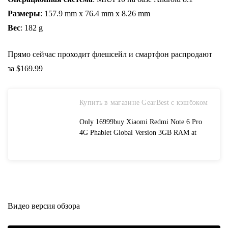
Размеры
: 157.9 mm х 76.4 mm х 8.26 mm
Вес
: 182 g
Прямо сейчас проходит флешсейл и смартфон распродают
за $169.99
Купить в магазине GearBest с кэшбэком
Only 16999buy Xiaomi Redmi Note 6 Pro
4G Phablet Global Version 3GB RAM at
GearBest Store with free shipping
Видео версия обзора