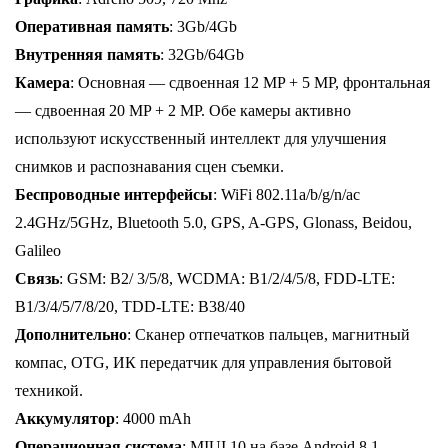
Оперативная память
: 3Gb/4Gb
Внутренняя память
: 32Gb/64Gb
Камера
: Основная — сдвоенная 12 MP + 5 MP, фронтальная
— сдвоенная 20 MP + 2 MP. Обе камеры активно
используют искусственный интеллект для улучшения
снимков и распознавания сцен съемки.
Беспроводные интерфейсы
: WiFi 802.11a/b/g/n/ac
2.4GHz/5GHz, Bluetooth 5.0, GPS, A-GPS, Glonass, Beidou,
Galileo
Связь
: GSM: B2/ 3/5/8, WCDMA: B1/2/4/5/8, FDD-LTE:
B1/3/4/5/7/8/20, TDD-LTE: B38/40
Дополнительно
: Сканер отпечатков пальцев, магнитный
компас, OTG, ИК передатчик для управления бытовой
техникой.
Аккумулятор
: 4000 mAh
Операционная система
: MIUI 10 на базе Android 8.1