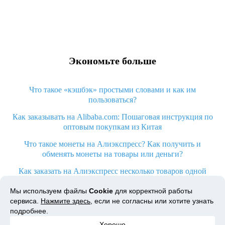
Экономьте больше
Что такое «кэшбэк» простыми словами и как им
пользоваться?
Как заказывать на Alibaba.com: Пошаговая инструкция по
оптовым покупкам из Китая
Что такое монеты на Алиэкспресс? Как получить и
обменять монеты на товары или деньги?
Как заказать на Алиэкспресс несколько товаров одной
посылкой
Мы используем файлы
Cookie
для корректной работы
Что значит статус «Заказ закрыт» на Алиэкспресс и что
сервиса.
Нажмите здесь
, если не согласны или хотите узнать
делать?
подробнее.
Позвольте нам помочь
Хорошо