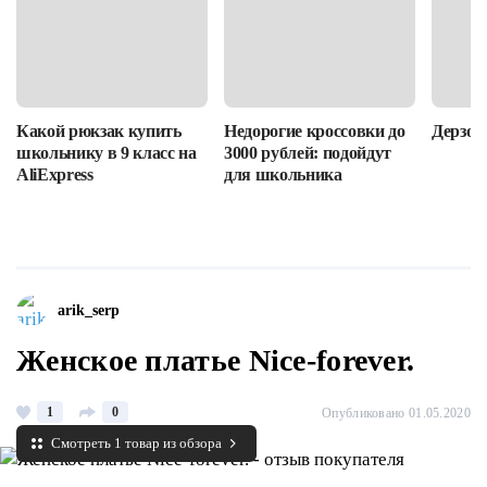
Какой рюкзак купить
Недорогие кроссовки до
Дерзост
школьнику в 9 класс на
3000 рублей: подойдут
AliExpress
для школьника
arik_serp
Женское платье Nice-forever.
1
0
Опубликовано 01.05.2020
Смотреть 1 товар из обзора