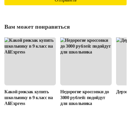
Вам может понравиться
Какой рюкзак купить
Недорогие кроссовки до
Дерзост
школьнику в 9 класс на
3000 рублей: подойдут
AliExpress
для школьника