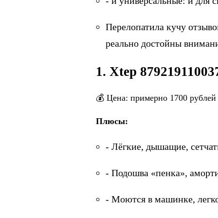
- и универсальные: и для 
Перелопатила кучу отзыво
реально достойны внимани
1. Xtep 87921911003
💰 Цена: примерно 1700 рублей
Плюсы:
- Лёгкие, дышащие, сетчат
- Подошва «пенка», аморт
- Моются в машинке, легко