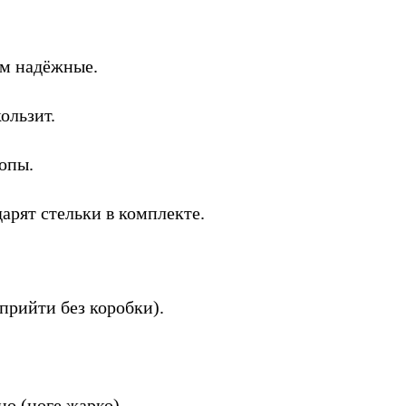
ом надёжные.
ользит.
топы.
дарят стельки в комплекте.
 прийти без коробки).
о (ноге жарко).