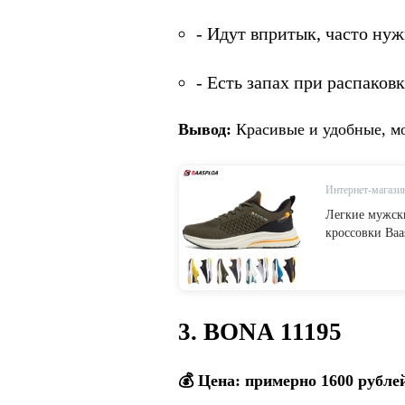
- Идут впритык, часто нуж
- Есть запах при распаковк
Вывод:
Красивые и удобные, мо
Интернет-магазин
Легкие мужски
кроссовки Baa
мужчин 2023,
на шнуровке, 
активного отд
3. BONA 11195
💰 Цена: примерно 1600 рубле