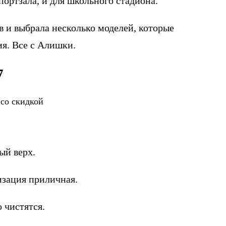
спортзала, и для школьного стадиона.
в и выбрала несколько моделей, которые
я. Все с Алишки.
7
 со скидкой
ый верх.
изация приличная.
 чистятся.