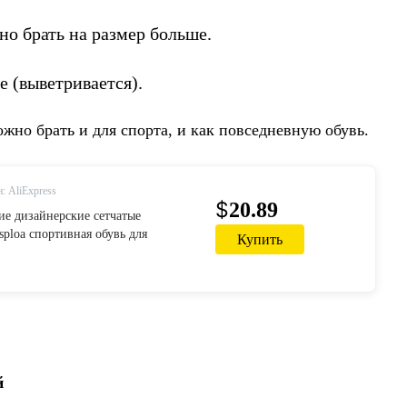
но брать на размер больше.
е (выветривается).
жно брать и для спорта, и как повседневную обувь.
: AliExpress
$
20.89
е дизайнерские сетчатые
sploa спортивная обувь для
Купить
 повседневные мужские кроссовки
Спортивная теннисная обувь для
ыха
й