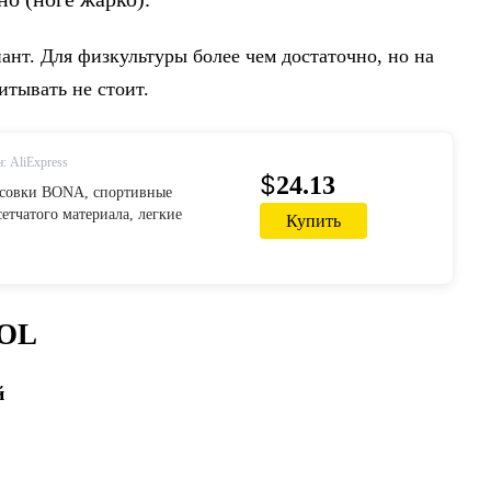
нт. Для физкультуры более чем достаточно, но на
итывать не стоит.
: AliExpress
$
24.13
совки BONA, спортивные
сетчатого материала, легкие
Купить
 кроссовки Femme, уличная
увь|Беговая обувь| | АлиЭкспресс
OOL
й