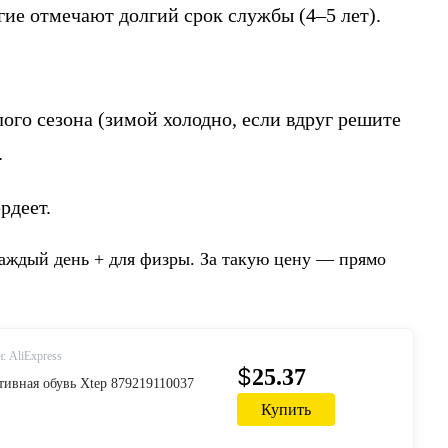
гие отмечают долгий срок службы (4–5 лет).
лого сезона (зимой холодно, если вдруг решите
.
рдеет.
аждый день + для физры. За такую цену — прямо
: AliExpress
$
25.37
ивная обувь Xtep 879219110037
Купить