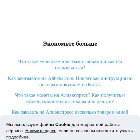
Экономьте больше
Что такое «кэшбэк» простыми словами и как им
пользоваться?
Как заказывать на Alibaba.com: Пошаговая инструкция по
оптовым покупкам из Китая
Что такое монеты на Алиэкспресс? Как получить и
обменять монеты на товары или деньги?
Как заказать на Алиэкспресс несколько товаров одной
посылкой
Мы используем файлы
Cookie
для корректной работы
Что значит статус «Заказ закрыт» на Алиэкспресс и что
сервиса.
Нажмите здесь
, если не согласны или хотите узнать
делать?
подробнее.