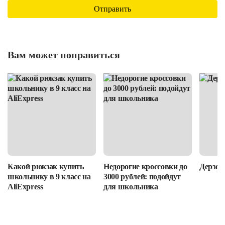
Вам может понравиться
Какой рюкзак купить
Недорогие кроссовки до
Дерзост
школьнику в 9 класс на
3000 рублей: подойдут
AliExpress
для школьника