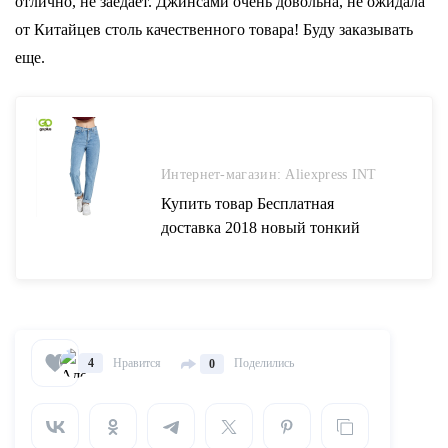
отлично, не заедает. Джинсами очень довольна, не ожидала
от Китайцев столь качественного товара! Буду заказывать
еще.
Интернет-магазин: Aliexpress INT
Купить товар Бесплатная
доставка 2018 новый тонкий
карандаш Штаны Винтаж
Высокая Талия Джинсы
женские Штаны длинные
штаны свободные ковбойские
штаны C1332 в категории
Нравится
Поделились
4
0
Джинсы на AliExpress
Бесплатная доставка 2018 новый
тонкий карандаш Штаны
Винтаж Высокая Талия Джинсы