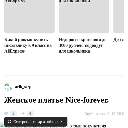
Какой рюкзак купить
Недорогие кроссовки до
Дерзост
школьнику в 9 класс на
3000 рублей: подойдут
AliExpress
для школьника
arik_serp
Женское платье Nice-forever.
1
0
Опубликовано 01.05.2020
Смотреть 1 товар из обзора