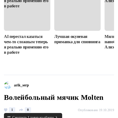
AI перестал казаться
Лучшая окуневая
Милые
чем-то сложным теперь
приманка для спиннинга
нанобло
я реально применяю его
Алиэкс
в работе
arik_serp
Волейбольный мячик Molten
1
0
Опубликовано 19.10.2019
Смотреть 1 товар из обзора