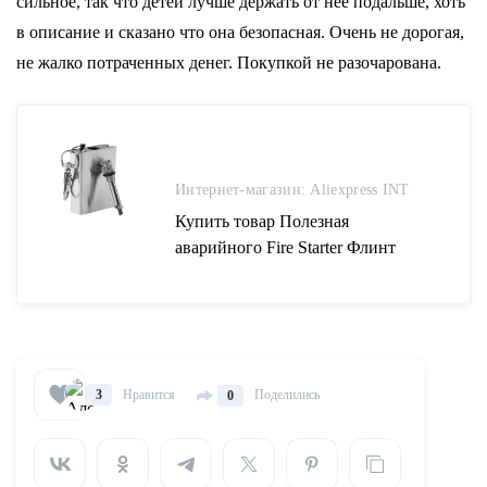
сильное, так что детей лучше держать от нее подальше, хоть
в описание и сказано что она безопасная. Очень не дорогая,
не жалко потраченных денег. Покупкой не разочарована.
Интернет-магазин: Aliexpress INT
Купить товар Полезная
аварийного Fire Starter Флинт
Матч зажигалка Металл
Открытый Отдых Пеший
Туризм мгновенных инструмент
выживания Детская
безопасность прочный аксессуар
Нравится
Поделились
3
0
в категории Безопасности и
выживание на AliExpress
Полезная аварийного Fire Starter
Флинт Матч зажигалка Металл