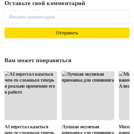
Оставьте свой комментарий
Вам может понравиться
AI перестал казаться
Лучшая окуневая
Милые
чем-то сложным теперь
приманка для спиннинга
нанобло