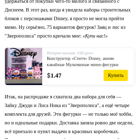
удержаться от покупки чего-то милого и связанного с
Диснеем. В этот раз, когда я увидела наборы строительных
блоков с персонажами Disney, я просто не могла пройти
мимо. Ну серьёзно, 75 вариантов фигурок! Заяц и лис из
"Зверополиса" просто кричали мне:
«Купи нас!»
Интернет-магазин: AliExpress
Конструктор «Ститч» Disney, аниме
кавайные Мультяшные мини-фигурки
героев, Детские кубики, сборные блоки,
$
1.47
Купить
игрушки «сделай сам», подарок для детей
Итак, на распродаже я схватила два набора для себя —
Зайку Джуди и Лиса Ника из "Зверополиса", а ещё четыре
комплекта для друзей. Эти фигурки — не только моё хобби,
но и идеальные подарки. Доставка заняла ровно две недели,
всё приехало в пункт выдачи в красивых коробочках.