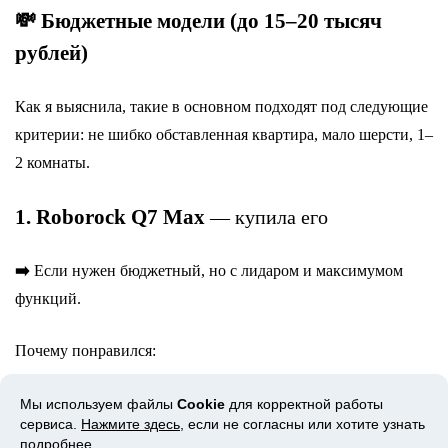
💸 Бюджетные модели (до 15–20 тысяч
рублей)
Как я выяснила, такие в основном подходят под следующие
критерии: не шибко обставленная квартира, мало шерсти, 1–
2 комнаты.
1.
Roborock Q7 Max
— купила его
➡️
Если нужен бюджетный, но с лидаром и максимумом
функций.
Почему понравился:
- Линейная перестройка маршрута, не тыкается в мебель
Мы используем файлы
Cookie
для корректной работы
сервиса.
Нажмите здесь
, если не согласны или хотите узнать
- Отлично собирает пыль и шерсть на гладких полах
подробнее.