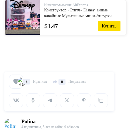
Интернет-магазин: AliExpress
Конструктор «Ститч» Disney, аниме
кавайные Мультяшные мини-фигурки
героев, Детские кубики, сборные блоки,
$
1.47
Купить
игрушки «сделай сам», подарок для детей
Нравится
Поделились
3
0
Polina
4 подписчика,
5 лет на сайте,
9 обзоров