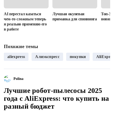
AI перестал казаться
Лучшая окуневая
Топ-3 
чем-то сложным теперь
приманка для спиннинга
новино
я реально применяю его
в работе
Похожие темы
aliexpress
Алиэкспресс
покупки
AliExpre
Polina
Лучшие робот-пылесосы 2025
года с AliExpress: что купить на
разный бюджет