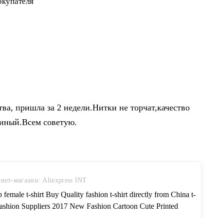
ва, пришла за 2 недели.Нитки не торчат,качество
диный.Всем советую.
нет-магазин: Aliexpress INT
 female t-shirt Buy Quality fashion t-shirt directly from China t-
 fashion Suppliers 2017 New Fashion Cartoon Cute Printed
e White Loose Casual All Match Short Sleeve Female T-shirt