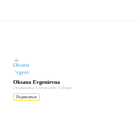
Oksana Evgenievna
2 подписчика,
8 лет на сайте,
2 обзора
Подписаться