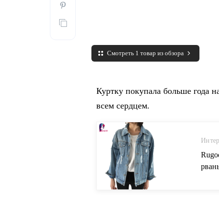
Смотреть 1 товар из обзора
Куртку покупала больше года н
всем сердцем.
Интер
Rugo
рван
бомб