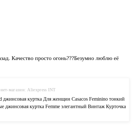
азад. Качество просто огонь???Безумно люблю её
нет-магазин: Aliexpress INT
d джинсовая куртка Для женщин Casacos Feminino тонкий
ые джинсовая куртка Femme элегантный Винтаж Курточка
ер 2017 одноцветное пальто