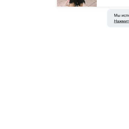
Мы исп
Нажмит
Оставьте свой комме
Вам может понравить
Какой рюкзак купить школьнику в 9 клас
Недорогие кроссовки до 3000 рублей: п
Дерзость на пальцах.