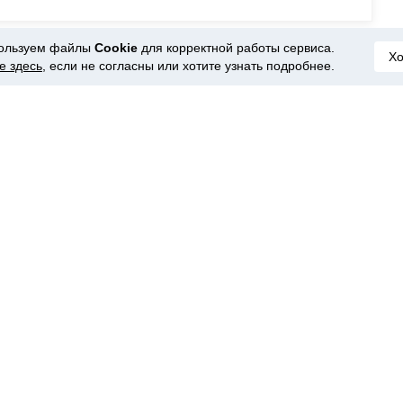
ользуем файлы
Cookie
для корректной работы сервиса.
Х
е здесь
, если не согласны или хотите узнать подробнее.
нтарий
ся
с на AliExpress
одойдут для школьника