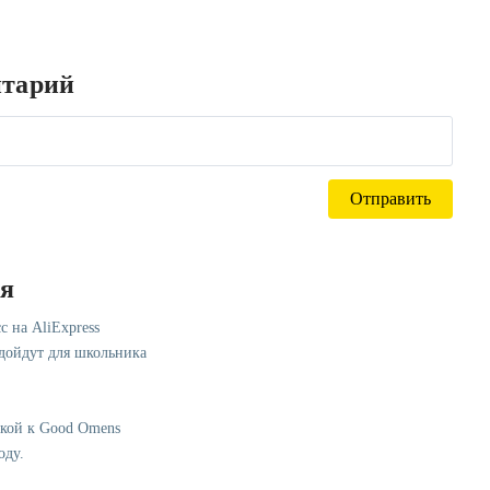
нтарий
ся
с на AliExpress
одойдут для школьника
лкой к Good Omens
оду.