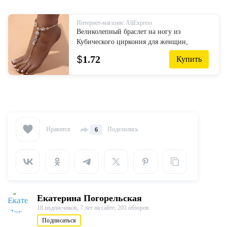
Интернет-магазин: AliExpress
Великолепный браслет на ногу из
Кубического циркония для женщин,
браслет на лодыжку, босоножки,
$
1.72
Купить
ювелирные изделия для ног
Нравится
Поделились
6
Екатерина Погорельская
18 подписчиков,
7 лет на сайте,
201 обзоров
Подписаться