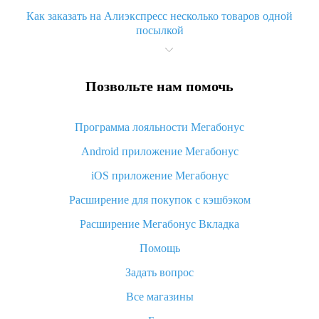
Как заказать на Алиэкспресс несколько товаров одной
посылкой
Что значит статус «Заказ закрыт» на Алиэкспресс и что
делать?
Позвольте нам помочь
Что делать, если Алиэкспресс просит ввести паспортные
данные и ИНН при покупке?
Программа лояльности Мегабонус
Как узнать, куда пришла посылка с Алиэкспресс
Android приложение Мегабонус
Вы отменили заказ на Алиэкспресс, когда вернут деньги?
iOS приложение Мегабонус
Что такое баллы на Алиэкспресс, как их получить и
потратить
Расширение для покупок с кэшбэком
«AliExpress Standard Shipping»: что это за метод доставки и
Расширение Мегабонус Вкладка
как его отслеживать
Помощь
Как покупать оптом на Алиэкспресс
Задать вопрос
Что делать, если не пришел товар с Алиэкспресс
Все магазины
Как сделать кэшбэк на Алиэкспресс: простые способы