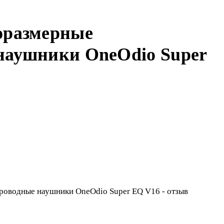
оразмерные
наушники OneOdio Super