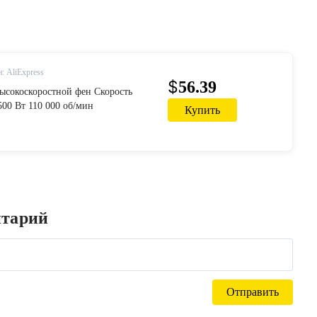
: AliExpress
$
56.39
сокоскоростной фен Скорость
500 Вт 110 000 об/мин
Купить
ьный уход за волосами
ий фен с отрицательными ионами
нтарий