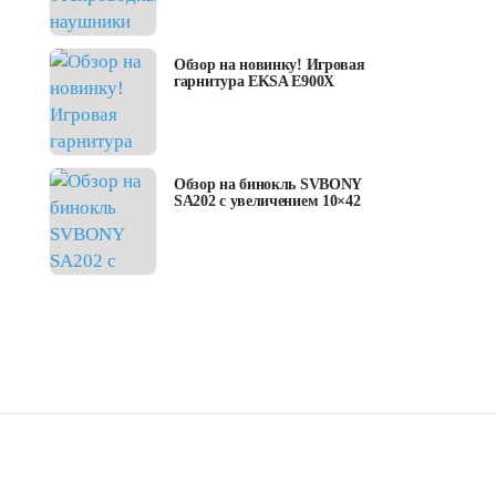
Обзор на новинку! Игровая
гарнитура EKSA E900X
Обзор на бинокль SVBONY
SA202 с увеличением 10×42
rеviеws
Фен
бытоваятехника
рекоменда