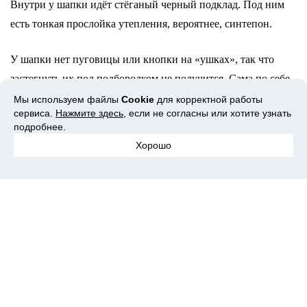
Внутри у шапки идёт стёганый черный подклад. Под ним
есть тонкая прослойка утепления, вероятнее, синтепон.
У шапки нет пуговицы или кнопки на «ушках», так что
застегнуть их под подбородком не получится. Сама по себе
шапка очень теплая, но, так как нет возможности ее
Мы используем файлы
Cookie
для корректной работы
сервиса.
Нажмите здесь
, если не согласны или хотите узнать
застегнуть, «ушки» разлетаются от ветра, и холодный
подробнее.
воздух может задувать в уши, и при температуре ниже -10
Хорошо
градусов, она уже не особо спасает от холода.
Пошив фабричный, всё сделано на высшем уровне. Брака
или каких-то недочётов в пошиве я не заметила, мех не
лезет.
Какой-либо фурнитуры на шапке нет.