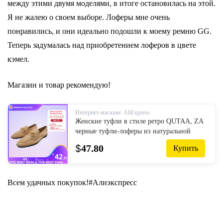
между этими двумя моделями, в итоге остановилась на этой.
Я не жалею о своем выборе. Лоферы мне очень
понравились, и они идеально подошли к моему ремню GG.
Теперь задумалась над приобретением лоферов в цвете
кэмел.
Магазин и товар рекомендую!
Интернет-магазин: AliExpress
Женские туфли в стиле ретро QUTAA, ZA
черные туфли-лоферы из натуральной
кожи, на низком каблуке, с круглым
$
47.80
Купить
носком, офисные туфли, размеры 34-43,
для весны и лета, 2019 - купить по
выгодной цене
Всем удачных покупок!#Алиэкспресс