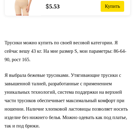
сексуальные бесшовные трусики для
$
5.53
Купить
похудения с контролем живота нижнее
белье
Трусики можно купить по своей весовой категории. Я
сейчас вешу 43 кг. На мне размер S, мои параметры: 86-64-
90, рост 165.
Я выбрала бежевые трусиками. Утягивающие трусики с
завышенной талией, разработанные с применением
уникальных технологий, система поддержки на верхней
части трусиков обеспечивает максимальный комфорт при
ношении. Наличие хлопковой ластовицы позволяет носить
изделие без нижнего белья. Можно одевать как под платье,
так и под брюки.