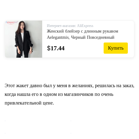
Интернет-магазин: AliExpress
Женский блейзер с длинным рукавом
Aelegantmis, Черный Повседневный
офисный пиджак на весну и осень размера
$
17.44
Купить
плюс|Пиджаки| | АлиЭкспресс
Этот жакет давно был у меня в желаниях, решилась на заказ,
когда нашла его в одном из магазинчиков по очень
привлекательной цене.