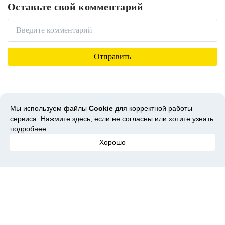
Оставьте свой комментарий
Вам может понравиться
Мы используем файлы
Cookie
для корректной работы
сервиса.
Нажмите здесь
, если не согласны или хотите узнать
подробнее.
Хорошо
Какой рюкзак купить
Недорогие кроссовки до
Дерзост
школьнику в 9 класс на
3000 рублей: подойдут