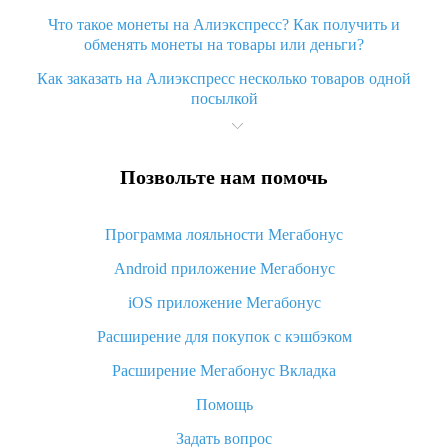
Что такое монеты на Алиэкспресс? Как получить и
обменять монеты на товары или деньги?
Как заказать на Алиэкспресс несколько товаров одной
посылкой
Что значит статус «Заказ закрыт» на Алиэкспресс и что
делать?
Позвольте нам помочь
Что делать, если Алиэкспресс просит ввести паспортные
данные и ИНН при покупке?
Программа лояльности Мегабонус
Как узнать, куда пришла посылка с Алиэкспресс
Android приложение Мегабонус
Вы отменили заказ на Алиэкспресс, когда вернут деньги?
iOS приложение Мегабонус
Что такое баллы на Алиэкспресс, как их получить и
потратить
Расширение для покупок с кэшбэком
«AliExpress Standard Shipping»: что это за метод доставки и
Расширение Мегабонус Вкладка
как его отслеживать
Помощь
Как покупать оптом на Алиэкспресс
Задать вопрос