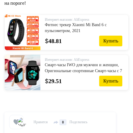
на пороге!
Интернет-магазин: AliExpress
Фитнес трекер Xiaomi Mi Band 6 с
пульсометром, 2021
$
48.81
Купить
Интернет-магазин: AliExpress
Смарт-часы IWO для мужчин и женщин,
Оригинальные спортивные Смарт-часы с 7
циферблатами, пульсометром, 44 мм, для
$
29.51
Купить
Android, IOS, Iphone + коробка, новинка,
2022
Нравится
Поделились
0