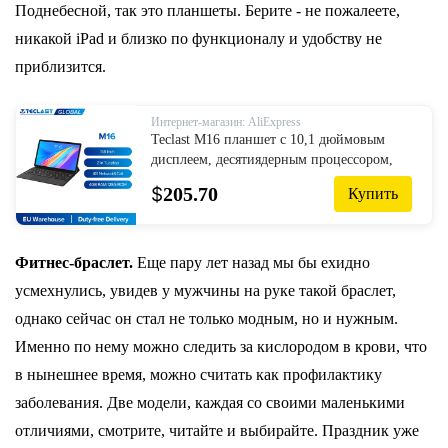
Поднебесной, так это планшеты. Берите - не пожалеете,
никакой iPad и близко по функционалу и удобству не
приблизится.
Интернет-магазин: AliExpress
Teclast M16 планшет с 10,1 дюймовым
дисплеем, десятиядерным процессором,
ОЗУ 4 Гб, ПЗУ 11,6 ГБ, 128 мАч, 7500
$
205.70
Купить
мАч|Планшеты| | АлиЭкспресс
Фитнес-браслет.
Еще пару лет назад мы бы ехидно
усмехнулись, увидев у мужчины на руке такой браслет,
однако сейчас он стал не только модным, но и нужным.
Именно по нему можно следить за кислородом в крови, что
в нынешнее время, можно считать как профилактику
заболевания. Две модели, каждая со своими маленькими
отличиями, смотрите, читайте и выбирайте. Праздник уже