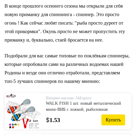
В конце прошлого осеннего сезона мы открыли для себя
новую приманку для спиннинга - спиннер. Это просто
огонь ! Как сейчас любят писать: "рыба просто дуреет от
этой прикормки". Окунь просто не может пропустить эту
приманку и, буквально, стаей бросается на нее.
Подобрали для вас самые топовые по поклёвкам спиннеры,
которые опробовали сами на различных водоемах нашей
Родины и везде они отлично отработали, представляем
топ-5 лучших спиннеров по нашему мнению:
Интернет-магазин: AliExpress
WALK FISH 1 шт. новый металлический
мини-ВИБ с ложкой, рыболовная
приманка 10 г 2,1 см, рыболовная снасть,
$
1.53
Купить
булавка, кренкбейт, вибрационный
Спиннер, Тонущая приманка