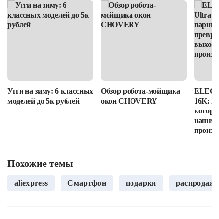
Угги на зиму: 6 классных
Обзор робота-мойщика
ELEGOO
моделей до 5к рублей
окон CHOVERY
16K: п
которы
наши в
произв
Похожие темы
aliexpress
Смартфон
подарки
распродаж