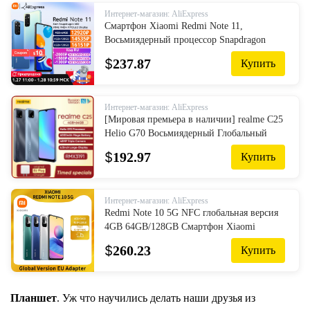
Интернет-магазин: AliExpress
Смартфон Xiaomi Redmi Note 11,
Восьмиядерный процессор Snapdragon
680, 33 Вт, быстрая зарядка, 4 камеры 50
$
237.87
Купить
МП
Интернет-магазин: AliExpress
[Мировая премьера в наличии] realme C25
Helio G70 Восьмиядерный Глобальный
русская версия 4 Гб 64 Гб 6000 мАч 6,5
$
192.97
Купить
''большой Экран Поддержка NFC
Интернет-магазин: AliExpress
Redmi Note 10 5G NFC глобальная версия
4GB 64GB/128GB Смартфон Xiaomi
Dimensity 700 6,5 "90 Гц дисплей 5000
$
260.23
Купить
мА/ч, 48MP камера
Планшет
. Уж что научились делать наши друзья из