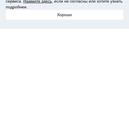
сервиса.
Нажмите здесь
, если не согласны или хотите узнать
подробнее.
Хорошо
Единственный нюанс, который я выделила для себя, это то
что для спальни телевизор с такой диагональю слишком
большой. Поэтому предлагаю вам рассмотреть и вариант с
диагональю поменьше.
Интернет-магазин: AliExpress
Телевизор 43‘’ Xiaomi Mi TV 4S 43 LED
Smart TV 4049InchTv 43"|Телевизоры| |
АлиЭкспресс
$
595.76
Купить
Говоря про формулу качество-цена, то #Сяоми как всегда на
высоте. За время пользования я успела влюбится в него и,
конечно, всем советую. Влюбляйтесь и вы :) . Всего доброго