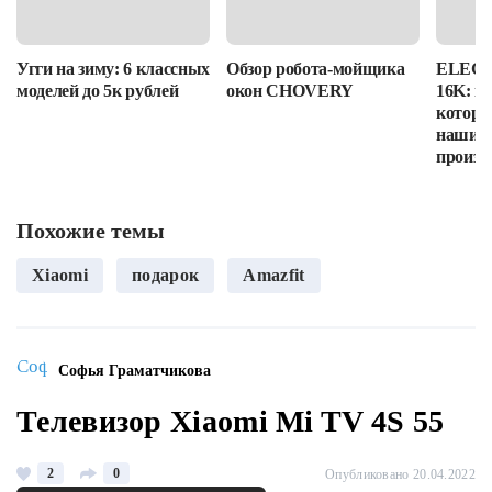
Угги на зиму: 6 классных
Обзор робота-мойщика
ELEGOO
моделей до 5к рублей
окон CHOVERY
16K: п
которы
наши в
произв
Похожие темы
Xiaomi
подарок
Amazfit
Софья Граматчикова
Телевизор Xiaomi Mi TV 4S 55
2
0
Опубликовано 20.04.2022