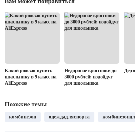
Вам может понравиться
Какой рюкзак купить
Недорогие кроссовки до
Дерзост
школьнику в 9 класс на
3000 рублей: подойдут
AliExpress
для школьника
Похожие темы
комбинезон
одеждадляспорта
комбинезондля