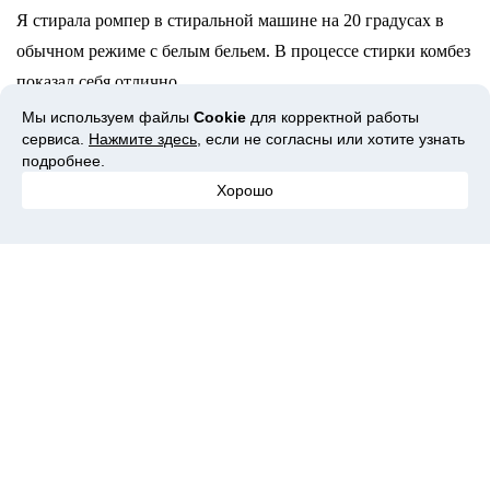
Я стирала ромпер в стиральной машине на 20 градусах в
обычном режиме с белым бельем. В процессе стирки комбез
показал себя отлично.
Мы используем файлы
Cookie
для корректной работы
сервиса.
Нажмите здесь
, если не согласны или хотите узнать
подробнее.
Хорошо
Ромпер застегивается на коричневые пуговки. Смотрятся
они органично, по-летнему. Пришиты они крепко, в
петлички проходят без проблем.
Также к ромперу шел поясок из той же ткани, что и сам
комбез. Шлевки под него есть.