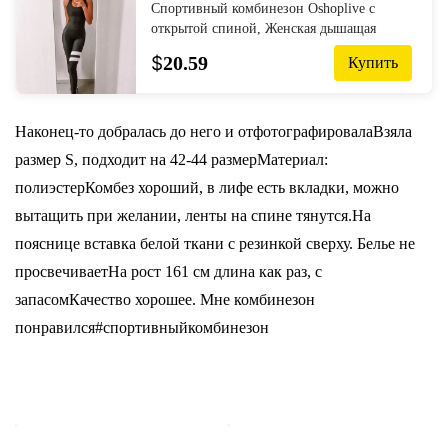
Спортивный комбинезон Oshoplive с
открытой спиной, Женская дышащая
одежда для йоги и спортзала, спортивные
$
20.59
Купить
комбинезоны, спортивная одежда,
колготки, одежда для активного отдыха
Наконец-то добралась до него и отфотографировалаВзяла
размер S, подходит на 42-44 размерМатериал:
полиэстерКомбез хороший, в лифе есть вкладки, можно
вытащить при желании, ленты на спине тянутся.На
пояснице вставка белой ткани с резинкой сверху. Белье не
просвечиваетНа рост 161 см длина как раз, с
запасомКачество хорошее. Мне комбинезон
понравился#спортивныйкомбинезон