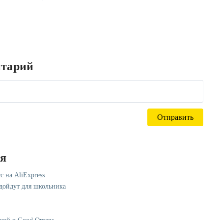
нтарий
ся
с на AliExpress
одойдут для школьника