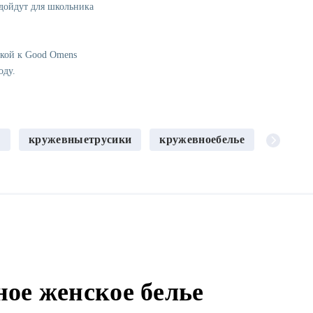
одойдут для школьника
лкой к Good Omens
оду.
е
кружевныетрусики
кружевноебелье
ое женское белье