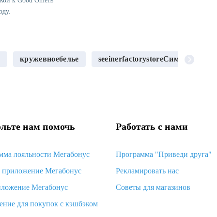
лкой к Good Omens
оду.
е
кружевноебелье
seeinerfactorystoreСимпатичные
льте нам помочь
Работать с нами
мма лояльности Мегабонус
Программа "Приведи друга"
d приложение Мегабонус
Рекламировать нас
иложение Мегабонус
Советы для магазинов
ение для покупок с кэшбэком