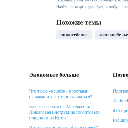
Встречайте винтажную футболку с отсы
Надёжная защита для обуви в любую пог
Похожие темы
нижнеебелье
женскоебель
Экономьте больше
Позво
Что такое «кэшбэк» простыми
Програ
словами и как им пользоваться?
Androi
Как заказывать на Alibaba.com:
iOS пр
Пошаговая инструкция по оптовым
покупкам из Китая
Расшир
Что такое монеты на Алиэкспресс?