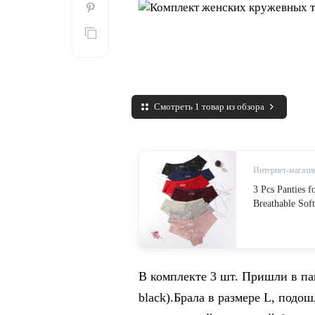
Смотреть 1 товар из обзора
Интернет-магазин
3 Pcs Panties
Breathable Sof
Transparent Wo
AliExpress
В комплекте 3 шт. Пришли в пак
black).Брала в размере L, подо