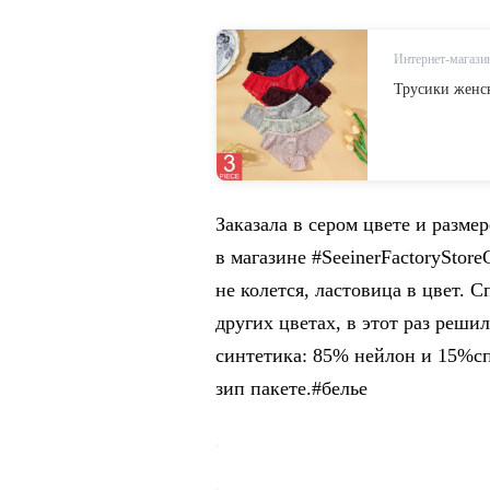
Интернет-магазин
Трусики женск
Заказала в сером цвете и разме
в магазине #SeeinerFactoryStor
не колется, ластовица в цвет. 
других цветах, в этот раз реши
синтетика: 85% нейлон и 15%сп
зип пакете.#белье