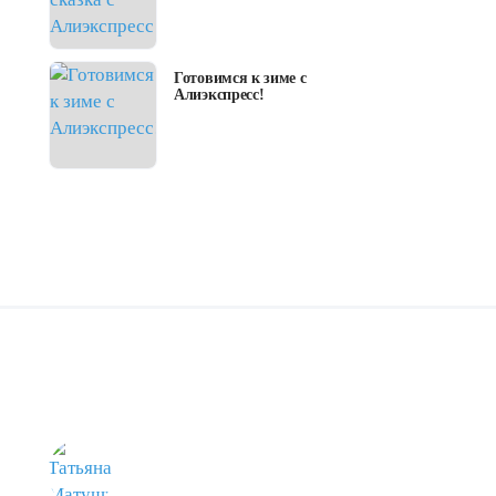
Готовимся к зиме с
Алиэкспресс!