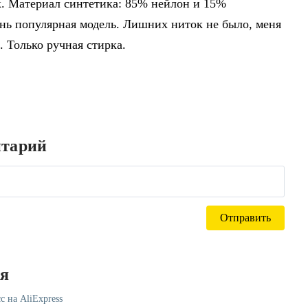
. Материал синтетика: 85% нейлон и 15%
ень популярная модель. Лишних ниток не было, меня
. Только ручная стирка.
нтарий
ся
с на AliExpress