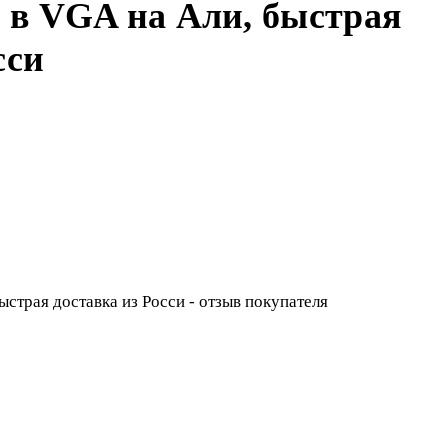
в VGA на Али, быстрая
сси