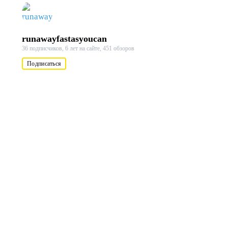
runawayfastasyoucan
36 подписчиков,
6 лет на сайте,
451 обзоров
Подписаться