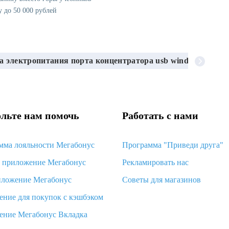
у до 50 000 рублей
а электропитания порта концентратора usb windows 7
льте нам помочь
Работать с нами
мма лояльности Мегабонус
Программа "Приведи друга"
d приложение Мегабонус
Рекламировать нас
иложение Мегабонус
Советы для магазинов
ение для покупок с кэшбэком
ение Мегабонус Вкладка