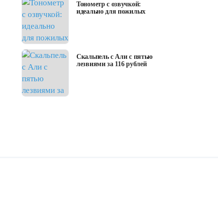
Тонометр с озвучкой:
идеально для пожилых
Скальпель с Али с пятью
лезвиями за 116 рублей
usb asmediausbd hub vid 040e pid 100
нехватка электро