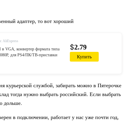
венный адаптер, то вот хороший
: AliExpress
$
2.79
 в VGA, конвертер формата типа
080P, для PS4/ПК/ТВ-приставки
Купить
дня курьерской службой, забирать можно в Пятерочке
склад тогда нужно выбрать российский. Если выбрать
но дольше.
ерен в подключении, работает у нас уже почти год,