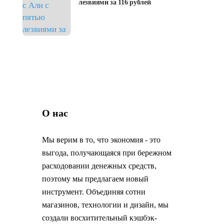
лезвиями за 116 рублей
usb asmediausbd hub vid 040e pid 100
нехватка электро
О нас
Мы верим в то, что экономия - это
выгода, получающаяся при бережном
расходовании денежных средств,
поэтому мы предлагаем новый
инструмент. Объединяя сотни
магазинов, технологии и дизайн, мы
создали восхитительный кэшбэк-