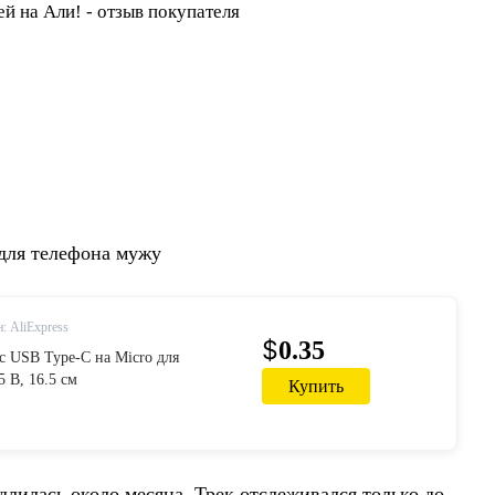
 для телефона мужу
: AliExpress
$
0.35
 USB Type-C на Micro для
5 В, 16.5 см
Купить
длилась около месяца. Трек отслеживался только до