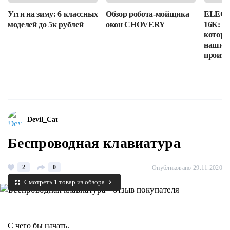
Угги на зиму: 6 классных
Обзор робота-мойщика
ELEGOO
моделей до 5к рублей
окон CHOVERY
16K: п
которы
наши в
произв
Devil_Cat
Беспроводная клавиатура
2
0
Опубликовано 29.11.2020
Смотреть 1 товар из обзора
С чего бы начать.