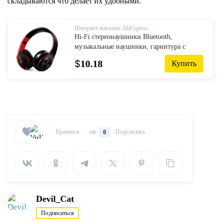
складываются что делает их удобными.
Интернет-магазин: AliExpress
Hi-Fi стереонаушники Bluetooth,
музыкальные наушники, гарнитура с
поддержкой FM и SD-карт с микрофоном
$
10.18
Купить
для мобильных телефонов и планшетов
Xiaomi, iPhone, ...
Нравится
Поделились
0
Devil_Cat
Подписаться