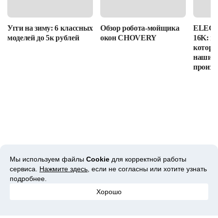
Угги на зиму: 6 классных
Обзор робота-мойщика
ELEGOO
моделей до 5к рублей
окон CHOVERY
16K: п
которы
наши в
произв
Мы используем файлы
Cookie
для корректной работы
сервиса.
Нажмите здесь
, если не согласны или хотите узнать
Экономьте больше
подробнее.
Хорошо
Что такое «кэшбэк» простыми словами и как им
пользоваться?