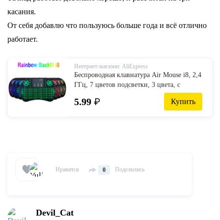
касания.
От себя добавлю что пользуюсь больше года и всё отлично
работает.
Интернет-магазин: AliExpress
Беспроводная клавиатура Air Mouse i8, 2,4
ГГц, 7 цветов подсветки, 3 цвета, с
тачпадом, с английской и русской
5.99
₽
Купить
раскладкой, пульт для телеприставки на ...
Нравится
Поделились
0
Devil_Cat