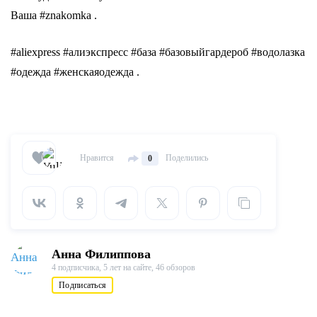
Ваша #znakomka .
#aliexpress #алиэкспресс #база #базовыйгардероб #водолазка
#одежда #женскаяодежда .
Нравится
Поделились
0
Анна Филиппова
4 подписчика,
5 лет на сайте,
46 обзоров
Подписаться