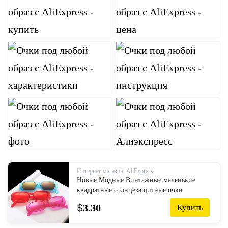
Интернет-магазин: AliExpress
Новые Модные Винтажные маленькие
квадратные солнцезащитные очки
женские брендовые дизайнерские ретро
$
3.30
Купить
солнцезащитные очки прямоугольные ...