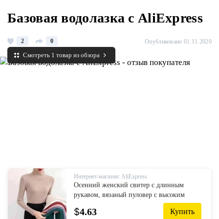
Базовая водолазка с AliExpress
2
0
Опубликовано 01.11.2020
Смотреть 1 товар из обзора
Интернет-магазин: AliExpress
Осенний женский свитер с длинным
рукавом, вязаный пуловер с высоким
воротом, зимний эластичный
$
4.63
Купить
многоцветный однотонный тонкий