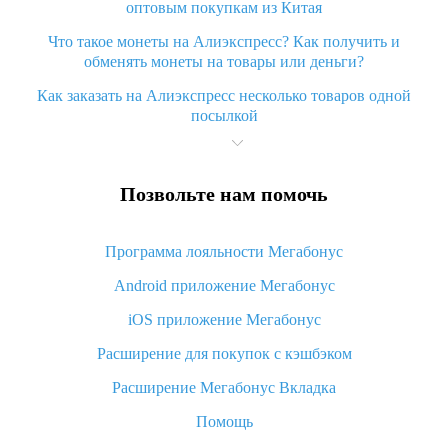
оптовым покупкам из Китая
Что такое монеты на Алиэкспресс? Как получить и
обменять монеты на товары или деньги?
Как заказать на Алиэкспресс несколько товаров одной
посылкой
Что значит статус «Заказ закрыт» на Алиэкспресс и что
делать?
Позвольте нам помочь
Что делать, если Алиэкспресс просит ввести паспортные
данные и ИНН при покупке?
Программа лояльности Мегабонус
Как узнать, куда пришла посылка с Алиэкспресс
Android приложение Мегабонус
Вы отменили заказ на Алиэкспресс, когда вернут деньги?
iOS приложение Мегабонус
Что такое баллы на Алиэкспресс, как их получить и
потратить
Расширение для покупок с кэшбэком
«AliExpress Standard Shipping»: что это за метод доставки и
Расширение Мегабонус Вкладка
как его отслеживать
Помощь
Как покупать оптом на Алиэкспресс