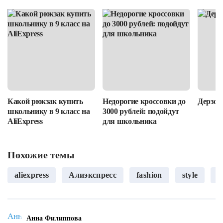
Какой рюкзак купить
Недорогие кроссовки до
Дерзост
школьнику в 9 класс на
3000 рублей: подойдут
AliExpress
для школьника
Похожие темы
aliexpress
Алиэкспресс
fashion
style
м
Анна Филиппова