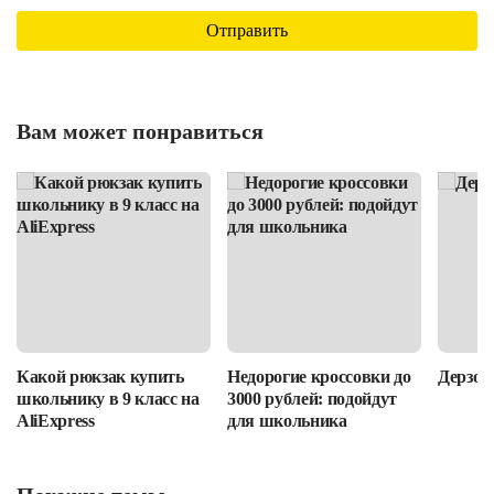
Вам может понравиться
Какой рюкзак купить
Недорогие кроссовки до
Дерзост
школьнику в 9 класс на
3000 рублей: подойдут
AliExpress
для школьника