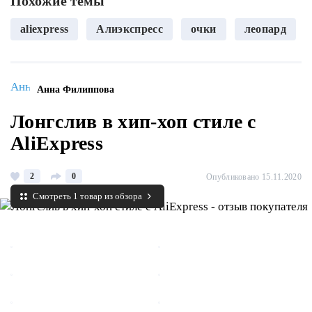
Похожие темы
aliexpress
Алиэкспресс
очки
леопард
Анна Филиппова
Лонгслив в хип-хоп стиле с
AliExpress
2
0
Опубликовано 15.11.2020
Смотреть 1 товар из обзора