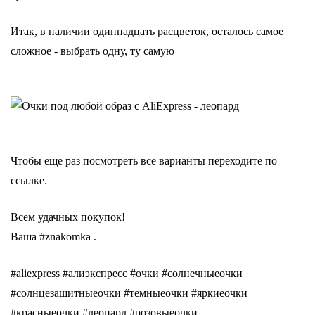
Итак, в наличии одиннадцать расцветок, осталось самое
сложное - выбрать одну, ту самую
Чтобы еще раз посмотреть все варианты переходите по
ссылке.
Всем удачных покупок!
Ваша #znakomka .
#aliexpress #алиэкспресс #очки #солнечныеочки
#солнцезащитныеочки #темныеочки #яркиеочки
#красныеочки #леопард #розовыеочки .