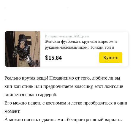
Интернет-магазин: AliExpress
Женская футболка с круглым вырезом и
рукавом-колокольчиком; Тонкий топ в
стиле хип-хоп с буквенным принтом;
$
15.84
Купить
Повседневная модная футболка; Се...
Реально крутая вещь! Независимо от того, любите ли вы
хип-хоп стиль или предпочитаете классику, этот лонгслив
впишется в ваш гардероб.
Его можно надеть с костюмом и легко преобразиться в один
момент.
А можно носить с джинсами - беспроигрышный вариант.