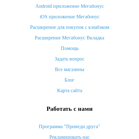
Android приложение Мегабонус
Вы отменили заказ на Алиэкспресс, когда вернут деньги?
iOS приложение Мегабонус
Что такое баллы на Алиэкспресс, как их получить и
потратить
Расширение для покупок с кэшбэком
«AliExpress Standard Shipping»: что это за метод доставки и
Расширение Мегабонус Вкладка
как его отслеживать
Помощь
Как покупать оптом на Алиэкспресс
Задать вопрос
Что делать, если не пришел товар с Алиэкспресс
Все магазины
Как сделать кэшбэк на Алиэкспресс: простые способы
возврата денег
Блог
Карта сайта
Работать с нами
Программа "Приведи друга"
Рекламировать нас