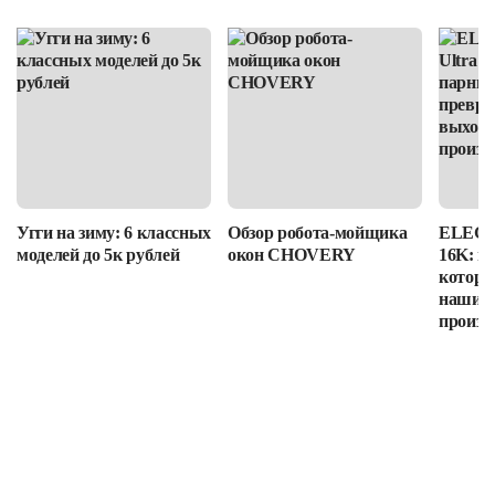
Угги на зиму: 6 классных
Обзор робота-мойщика
ELEGOO
моделей до 5к рублей
окон CHOVERY
16K: п
которы
наши в
произв