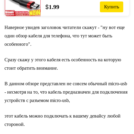
А, для Samsung J7, Redmi Note 5 Pro,
$
1.99
Купить
устройств на Android
Наверное увидев заголовок читатели скажут - "ну вот еще
один обзор кабеля для телефона, что тут может быть
особенного".
Сразу скажу у этого кабеля есть особенность на которую
стоит обратить внимание.
В данном обзоре представлен не совсем обычный micro-usb
- несмотря на то, что кабель предназначен для подключения
устройств с разъемом micro-usb,
этот кабель можно подключать к вашему девайсу любой
стороной.