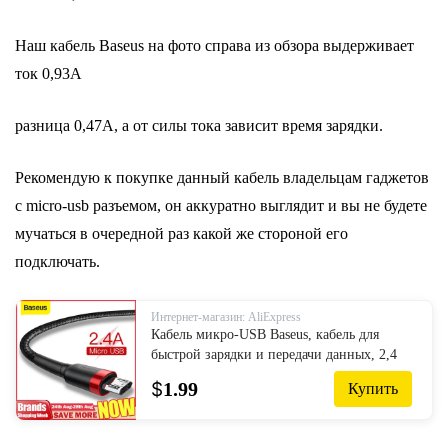
Наш кабель Baseus на фото справа из обзора выдерживает
ток 0,93А
разница 0,47А, а от силы тока зависит время зарядки.
Рекомендую к покупке данный кабель владельцам гаджетов
с micro-usb разъемом, он аккуратно выглядит и вы не будете
мучаться в очередной раз какой же стороной его
подключать.
Интернет-магазин: AliExpress
Кабель микро-USB Baseus, кабель для
быстрой зарядки и передачи данных, 2,4
А, для Samsung J7, Redmi Note 5 Pro,
$
1.99
Купить
устройств на Android