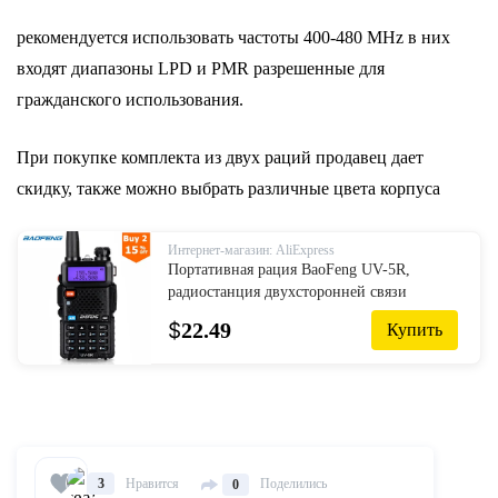
рекомендуется использовать частоты 400-480 MHz в них
входят диапазоны LPD и PMR разрешенные для
гражданского использования.
При покупке комплекта из двух раций продавец дает
скидку, также можно выбрать различные цвета корпуса
Интернет-магазин: AliExpress
Портативная рация BaoFeng UV-5R,
радиостанция двухсторонней связи
обновленной версии, 128 каналов, 5 Вт,
$
22.49
Купить
УКВ УВЧ, 136-174 МГц и 400-520 МГц
Нравится
Поделились
3
0