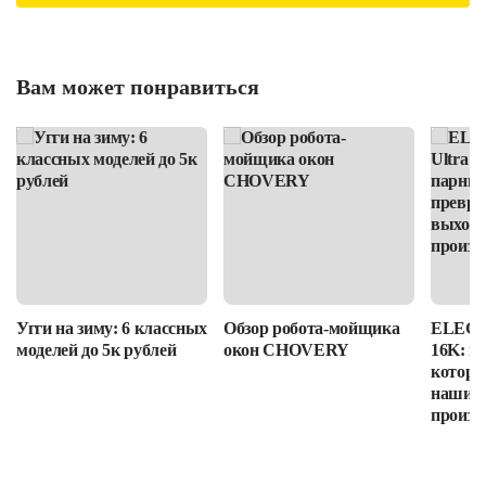
Вам может понравиться
Угги на зиму: 6 классных
Обзор робота-мойщика
ELEGOO
моделей до 5к рублей
окон CHOVERY
16K: п
которы
наши в
произв