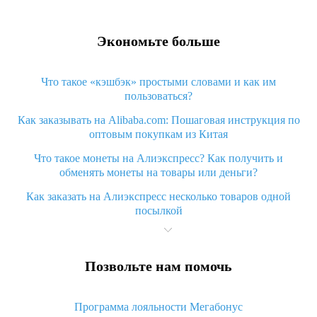
Экономьте больше
Что такое «кэшбэк» простыми словами и как им
пользоваться?
Как заказывать на Alibaba.com: Пошаговая инструкция по
оптовым покупкам из Китая
Что такое монеты на Алиэкспресс? Как получить и
обменять монеты на товары или деньги?
Как заказать на Алиэкспресс несколько товаров одной
посылкой
Что значит статус «Заказ закрыт» на Алиэкспресс и что
делать?
Позвольте нам помочь
Что делать, если Алиэкспресс просит ввести паспортные
данные и ИНН при покупке?
Программа лояльности Мегабонус
Как узнать, куда пришла посылка с Алиэкспресс