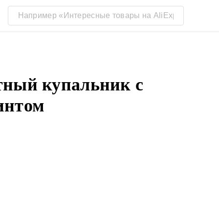
тный купальник с
интом