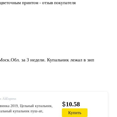
Моск.Обл. за 3 недели. Купальник лежал в зип
: AliExpress
$
10.58
винка 2019, Цельный купальник,
уальный купальник пуш-ап,
Купить
льный костюм с принтом, летняя