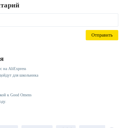
нтарий
ся
с на AliExpress
одойдут для школьника
лкой к Good Omens
оду.