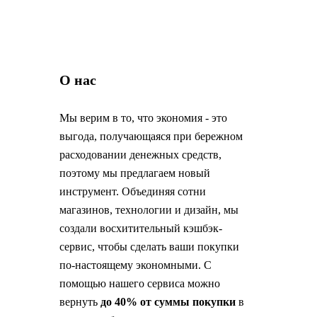
ние
sporlike
цветочныйпринт
плавательныйс
Татьяна Матушкина
27 подписчиков,
7 лет на сайте,
242 обзоров
Подписаться