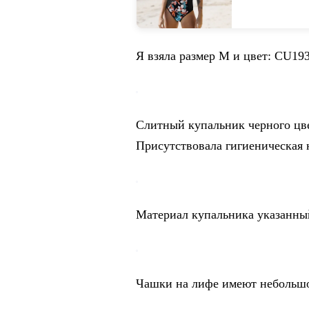
пляжная одежда
Я взяла размер M и цвет: CU19
Слитный купальник черного цве
Присутствовала гигиеническая 
Материал купальника указанный
Чашки на лифе имеют небольшо