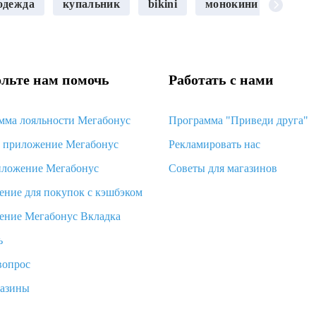
одежда
купальник
bikini
монокини
купа
антное платье