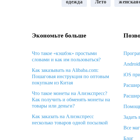
одежда
Лето
женская
Главная
Мода и стиль
Красивое элег
Опубликовано 26.04.2023
3