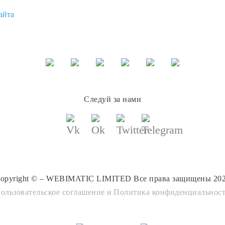
: AliExpress
$
17.95
ленное платье, элегантное
НОЕ во французском ретро-
Купить
2020 - купить по выгодной цене