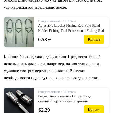
относительно недавно, но уже завоевали своих фанатов,
удочка держится параллельно земле.
Интернет-магазин: AliExpress
Adjustable Bracket Fishing Rod Pole Stand
Holder Fishing Tool Professional Fishing Rod
Stand Holder Outdoor Accessories|Fishing
0.58
₽
Купить
Tools| - AliExpress
Кронштейн - подставка для удилищ. Предпочтительней
использовать для ловли, например, на завитушки, когда
удилище смотрит вертикально вверх. В случае
необходимости подойдут и как крепления для палатки.
Интернет-магазин: AliExpress
Рыболовная наземная Опора стенд
съемный портативный стержень
фиксированный шип Открытый
$
2.29
Купить
Рыболовные принадлежности инструмент