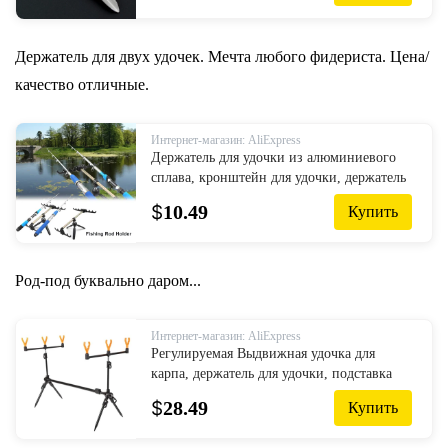
Держатель для двух удочек. Мечта любого фидериста. Цена/
качество отличные.
Интернет-магазин: AliExpress
Держатель для удочки из алюминиевого
сплава, кронштейн для удочки, держатель
для удочки, рыболовные принадлежности
$
10.49
Купить
Род-под буквально даром...
Интернет-магазин: AliExpress
Регулируемая Выдвижная удочка для
карпа, держатель для удочки, подставка
для удочки, подставка для удочки,
$
28.49
Купить
рыболовные снасти, Аксессуары дл...