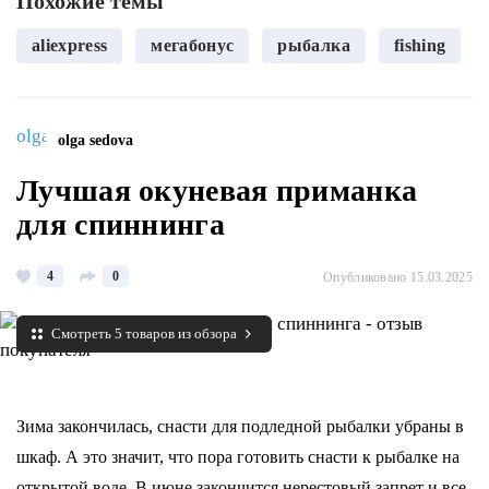
Похожие темы
aliexpress
мегабонус
рыбалка
fishing
olga sedova
Лучшая окуневая приманка
для спиннинга
4
0
Опубликовано 15.03.2025
Смотреть 5 товаров из обзора
Зима закончилась, снасти для подледной рыбалки убраны в
шкаф. А это значит, что пора готовить снасти к рыбалке на
открытой воде. В июне закончится нерестовый запрет и все