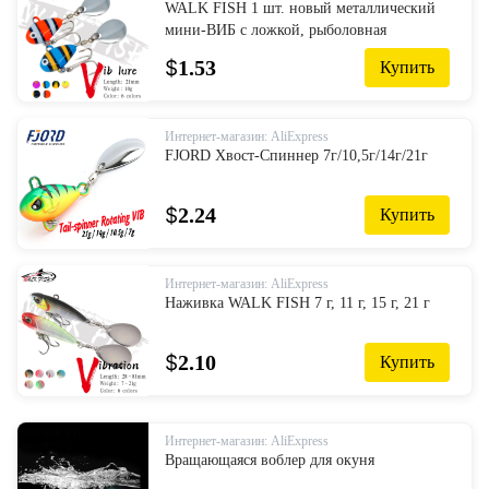
WALK FISH 1 шт. новый металлический
мини-ВИБ с ложкой, рыболовная
приманка 10 г 2,1 см, рыболовная снасть,
$
1.53
Купить
булавка, кренкбейт, вибрационный
Спиннер, Тонущая приманка
Интернет-магазин: AliExpress
FJORD Хвост-Спиннер 7г/10,5г/14г/21г
$
2.24
Купить
Интернет-магазин: AliExpress
Наживка WALK FISH 7 г, 11 г, 15 г, 21 г
$
2.10
Купить
Интернет-магазин: AliExpress
Вращающаяся воблер для окуня