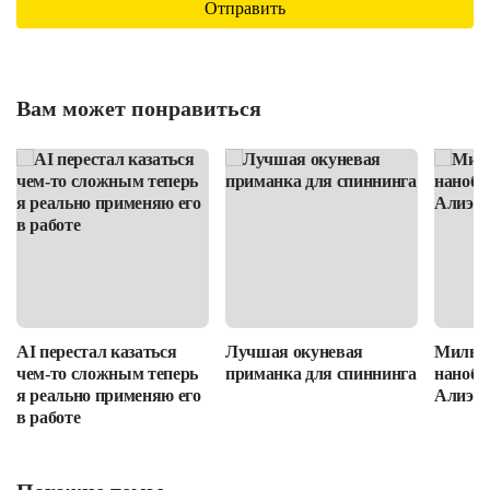
Вам может понравиться
AI перестал казаться
Лучшая окуневая
Милые
чем-то сложным теперь
приманка для спиннинга
нанобло
я реально применяю его
Алиэкс
в работе