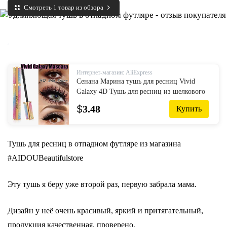
Смотреть 1 товар из обзора
Интернет-магазин: AliExpress
Сенана Марина тушь для ресниц Vivid
Galaxy 4D Тушь для ресниц из шелкового
волокна Толстая Удлиняющая Тушь для
$
3.48
Купить
ресниц Длинная черная ресница для
наращивания ресниц
Тушь для ресниц в отпадном футляре из магазина
#AIDOUBeautifulstore
Эту тушь я беру уже второй раз, первую забрала мама.
Дизайн у неё очень красивый, яркий и притягательный,
продукция качественная, проверено.