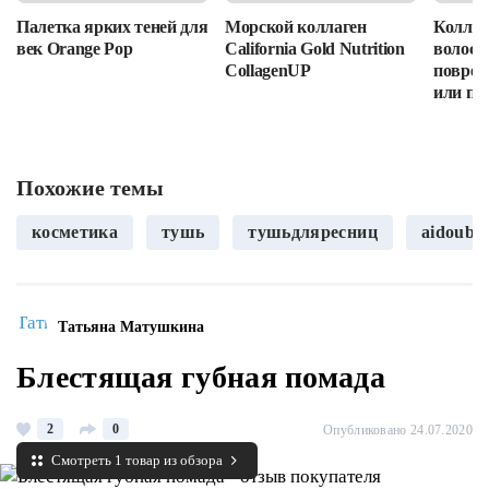
Палетка ярких теней для
Морской коллаген
Коллаг
век Orange Pop
California Gold Nutrition
волос: 
CollagenUP
повреж
или пр
Похожие темы
косметика
тушь
тушьдляресниц
aidoubea
Татьяна Матушкина
Блестящая губная помада
2
0
Опубликовано 24.07.2020
Смотреть 1 товар из обзора