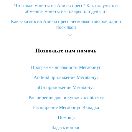
Что такое монеты на Алиэкспресс? Как получить и
обменять монеты на товары или деньги?
Как заказать на Алиэкспресс несколько товаров одной
посылкой
Что значит статус «Заказ закрыт» на Алиэкспресс и что
делать?
Позвольте нам помочь
Что делать, если Алиэкспресс просит ввести паспортные
данные и ИНН при покупке?
Программа лояльности Мегабонус
Как узнать, куда пришла посылка с Алиэкспресс
Android приложение Мегабонус
Вы отменили заказ на Алиэкспресс, когда вернут деньги?
iOS приложение Мегабонус
Что такое баллы на Алиэкспресс, как их получить и
потратить
Расширение для покупок с кэшбэком
«AliExpress Standard Shipping»: что это за метод доставки и
Расширение Мегабонус Вкладка
как его отслеживать
Помощь
Как покупать оптом на Алиэкспресс
Задать вопрос
Что делать, если не пришел товар с Алиэкспресс