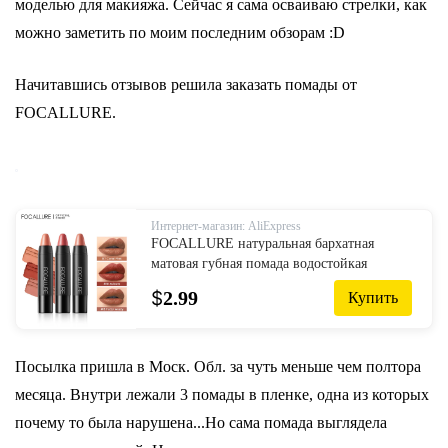
моделью для макияжа. Сейчас я сама осваиваю стрелки, как
можно заметить по моим последним обзорам :D
Начитавшись отзывов решила заказать помады от
FOCALLURE.
Интернет-магазин: AliExpress
FOCALLURE натуральная бархатная
матовая губная помада водостойкая
стойкая антипригарная Сексуальная
$
2.99
Купить
губная помада карандаш для губ женская
косметика макияж
Посылка пришла в Моск. Обл. за чуть меньше чем полтора
месяца. Внутри лежали 3 помады в пленке, одна из которых
почему то была нарушена...Но сама помада выглядела