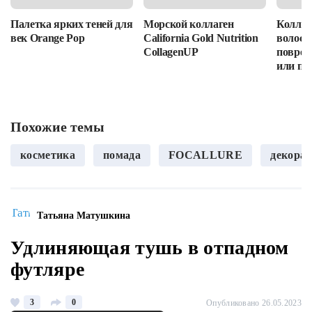
Палетка ярких теней для
Морской коллаген
Коллаг
век Orange Pop
California Gold Nutrition
волос: 
CollagenUP
повреж
или пр
Похожие темы
косметика
помада
FOCALLURE
декора
Татьяна Матушкина
Удлиняющая тушь в отпадном
футляре
3
0
Опубликовано 26.05.2023