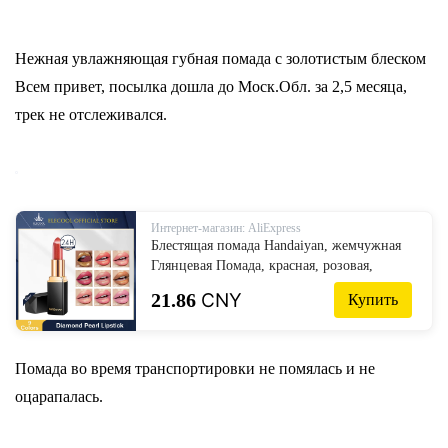
Нежная увлажняющая губная помада с золотистым блеском
Всем привет, посылка дошла до Моск.Обл. за 2,5 месяца,
трек не отслеживался.
Интернет-магазин: AliExpress
Блестящая помада Handaiyan, жемчужная
Глянцевая Помада, красная, розовая,
блестящая, долговечная, водостойкая,
21.86
CNY
Купить
милый блеск для губ, косметика для
красоты и макияжа
Помада во время транспортировки не помялась и не
оцарапалась.