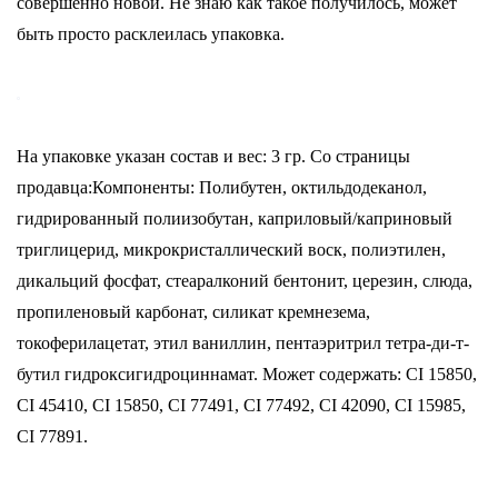
совершенно новой. Не знаю как такое получилось, может
быть просто расклеилась упаковка.
На упаковке указан состав и вес: 3 гр. Со страницы
продавца:Компоненты: Полибутен, октильдодеканол,
гидрированный полиизобутан, каприловый/каприновый
триглицерид, микрокристаллический воск, полиэтилен,
дикальций фосфат, стеаралконий бентонит, церезин, слюда,
пропиленовый карбонат, силикат кремнезема,
токоферилацетат, этил ваниллин, пентаэритрил тетра-ди-т-
бутил гидроксигидроциннамат. Может содержать: CI 15850,
CI 45410, CI 15850, CI 77491, CI 77492, CI 42090, CI 15985,
CI 77891.