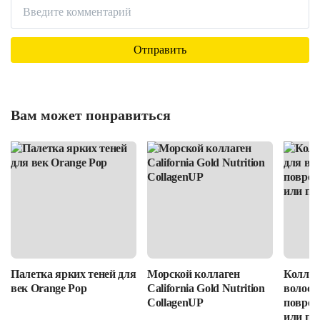
Вам может понравиться
Палетка ярких теней для
Морской коллаген
Коллаг
век Orange Pop
California Gold Nutrition
волос: 
CollagenUP
повреж
или пр