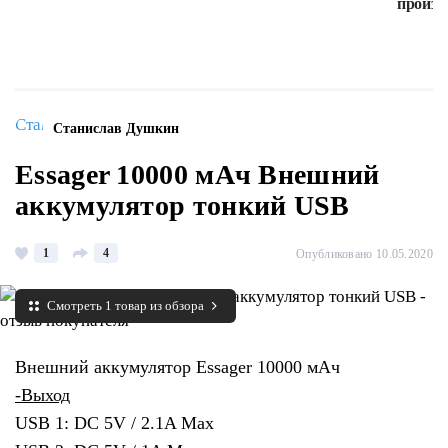
произв
Станислав Душкин
Essager 10000 мАч Внешний
аккумулятор тонкий USB
1
4
Опубликовано 10.05.2020
Смотреть 1 товар из обзора
Внешний аккумулятор Essager 10000 мАч
-Выход
USB 1: DC 5V / 2.1A Max