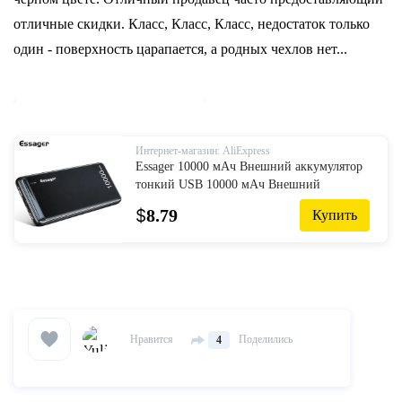
отличные скидки. Класс, Класс, Класс, недостаток только
один - поверхность царапается, а родных чехлов нет...
Интернет-магазин: AliExpress
Essager 10000 мАч Внешний аккумулятор
тонкий USB 10000 мАч Внешний
аккумулятор портативный внешний
$
8.79
Купить
аккумулятор зарядное устройство для
iPhone xiaomi mi 9 по...
Нравится
Поделились
4