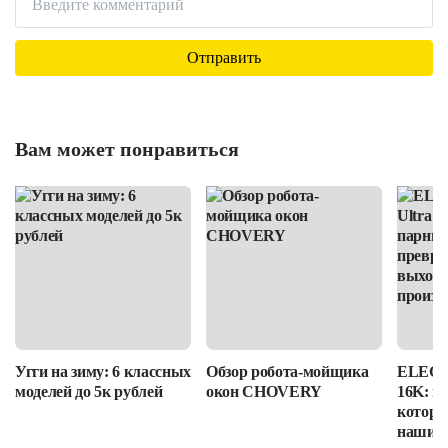
Вам может понравиться
Угги на зиму: 6 классных
Обзор робота-мойщика
ELEGOO
моделей до 5к рублей
окон CHOVERY
16K: п
которы
наши в