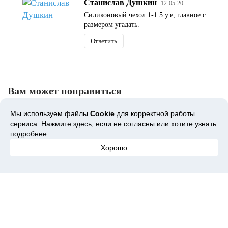
Станислав Душкин
12.05.20
Силиконовый чехол 1-1.5 у.е, главное с
размером угадать.
Ответить
Вам может понравиться
Мы используем файлы
Cookie
для корректной работы
сервиса.
Нажмите здесь
, если не согласны или хотите узнать
подробнее.
Хорошо
Угги на зиму: 6 классных
Обзор робота-мойщика
ELEGOO
моделей до 5к рублей
окон CHOVERY
16K: п
которы