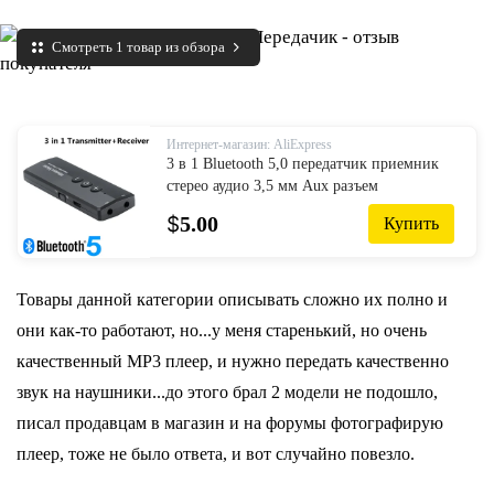
Смотреть 1 товар из обзора
Интернет-магазин: AliExpress
3 в 1 Bluetooth 5,0 передатчик приемник
стерео аудио 3,5 мм Aux разъем
беспроводной адаптер для ТВ автомобиля
$
5.00
Купить
комплект с кнопкой управления
Товары данной категории описывать сложно их полно и
они как-то работают, но...у меня старенький, но очень
качественный МР3 плеер, и нужно передать качественно
звук на наушники...до этого брал 2 модели не подошло,
писал продавцам в магазин и на форумы фотографирую
плеер, тоже не было ответа, и вот случайно повезло.