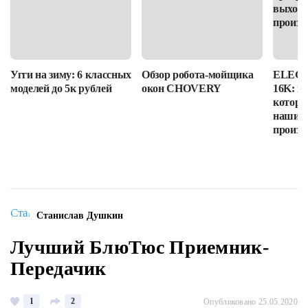
Угги на зиму: 6 классных
Обзор робота-мойщика
ELEGOO
моделей до 5к рублей
окон CHOVERY
16K: п
которы
наши в
произв
Станислав Душкин
Лучший БлюТюс Приемник-
Передачик
1
2
Опубликовано 25.05.2020