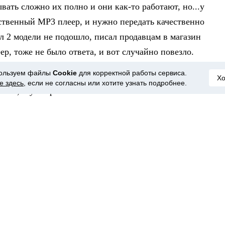
ать сложно их полно и они как-то работают, но...у
ественный МР3 плеер, и нужно передать качественно
ал 2 модели не подошло, писал продавцам в магазин
р, тоже не было ответа, и вот случайно повезло.
ользуем файлы
Cookie
для корректной работы сервиса.
няется проводом с ЛЮБЫМ источником звукового
Х
е здесь
, если не согласны или хотите узнать подробнее.
се ОК, звук хороший.
и, посредственный звук - заменить соединительный
из коробки тоже не айс, брал из своих запасов
, через несущую в соседнюю комнату, качество
ут задержки, в коридор по диагонали не работает.