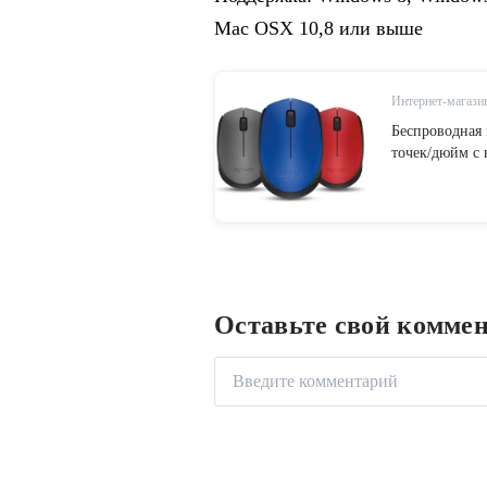
Mac OSX 10,8 или выше
Интернет-магазин
Беспроводная 
точек/дюйм с
ПК, ноутбука,
домашняя ком
Оставьте свой комме