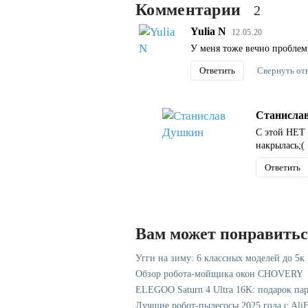
Комментарии
2
Yulia N
12.05.20
У меня тоже вечно пробле
Ответить
Свернуть от
Станисла
С этой НЕТ 
накрылась;(
Ответить
Вам может понравить
Угги на зиму: 6 классных моделей до 5к
Обзор робота-мойщика окон CHOVERY
ELEGOO Saturn 4 Ultra 16K: подарок па
Лучшие робот-пылесосы 2025 года с AliE