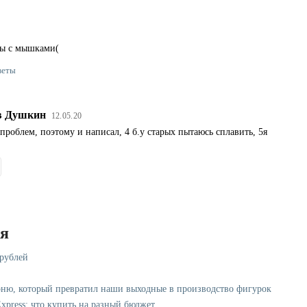
мы с мышками(
веты
в Душкин
12.05.20
проблем, поэтому и написал, 4 б.у старых пытаюсь сплавить, 5я
ся
 рублей
рню, который превратил наши выходные в производство фигурок
xpress: что купить на разный бюджет