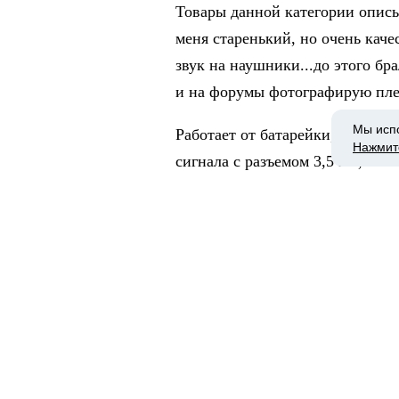
Товары данной категории описыв
меня старенький, но очень кач
звук на наушники...до этого бр
и на форумы фотографирую плее
Мы исп
Работает от батарейки, соеди
Нажмит
сигнала с разъемом 3,5 мм, и в
Многие пишут что есть задержк
кабель на НОРМАЛЬНЫЙ, у меня 
другой.
Через стенку (не несущую) бьет
сигнала падает значительно, ид