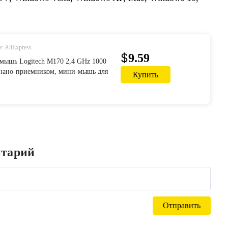
: AliExpress
$
9.59
мышь Logitech M170 2,4 GHz 1000
 нано-приемником, мини-мышь для
Купить
 Однообъективная офисная
пьютерная мы...
нтарий