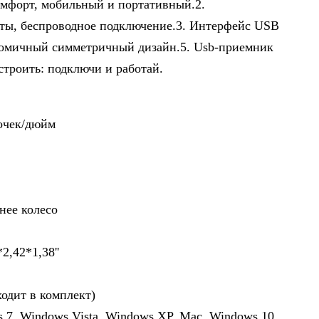
омфорт, мобильный и портативный.2.
ты, беспроводное подключение.3. Интерфейс USB
номичный симметричный дизайн.5. Usb-приемник
строить: подключи и работай.
очек/дюйм
нее колесо
2,42*1,38''
ходит в комплект)
 7, Windows Vista, Windows XP, Mac, Windows 10,