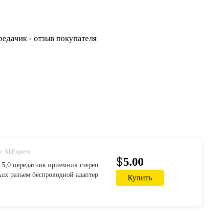
: AliExpress
$
5.00
h 5,0 передатчик приемник стерео
Aux разъем беспроводной адаптер
Купить
биля комплект с кнопкой