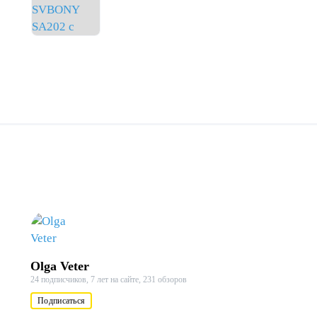
ание
маскадлялица
Olga Veter
24 подписчиков,
7 лет на сайте,
231 обзоров
Подписаться