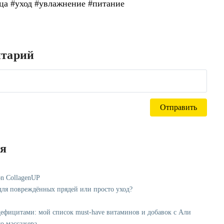
ца #уход #увлажнение #питание
нтарий
ся
on CollagenUP
 для повреждённых прядей или просто уход?
дефицитами: мой список must-have витаминов и добавок с Али
о массажера.