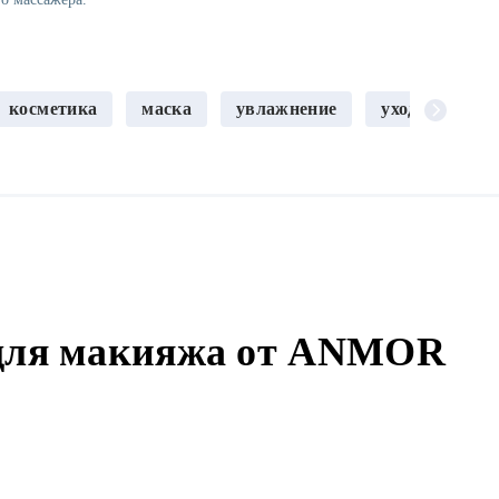
косметика
маска
увлажнение
уход
Пит
 для макияжа от ANMOR