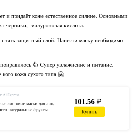
ет и придаёт коже естественное сияние. Основными
кт черники, гиалуроновая кислота.
 снять защитный слой. Нанести маску необходимо
понравилось 👍 Супер увлажнение и питание.
 кого кожа сухого типа 🤗
: AliExpress
₽
101.56
вые листовые маски для лица
аген натуральные фрукты
Купить
кислота сыворотка маска для лица
ход за кожей 3 шт-in Маски для
ота и здоровье on AliExpress