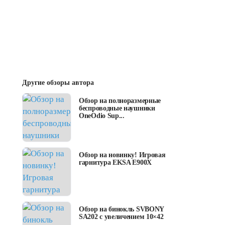
Другие обзоры автора
Обзор на полноразмерные
беспроводные наушники
OneOdio Sup...
Обзор на новинку! Игровая
гарнитура EKSA E900X
Обзор на бинокль SVBONY
SA202 с увеличением 10×42