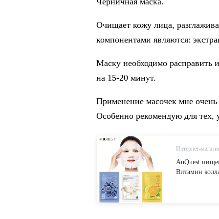
Черничная маска.
Очищает кожу лица, разглажива
компонентами являются: экстра
Маску необходимо расправить и
на 15-20 минут.
Применение масочек мне очень 
Особенно рекомендую для тех, у
Интернет-магазин
AuQuest пище
Витамин колл
Гиалуроновая 
увлажняющий у
лица from Крас