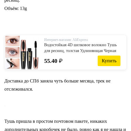
ресниц.
Объём: 13g
Интернет-магазин: AliExpress
Водостойкая 4D шелковое волокно Тушь
для ресниц, толстая Удлиняющая Черная
тушь для ресниц, модная сексуальная
55.40
₽
Купить
Косметика для макияжа, крем для
наращивания ресниц-in Тушь from
Красота и здоровье on AliExpress
Доставка до СПб заняла чуть больше месяца, трек не
отслеживался.
Тушь пришла в простом почтовом пакете, никаких
дополнительных коробочек не было, ровно как я не нашла и