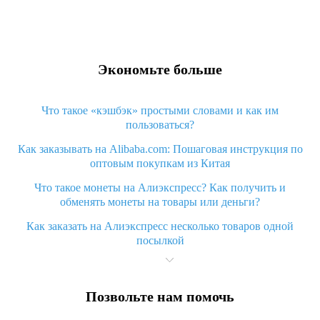
Экономьте больше
Что такое «кэшбэк» простыми словами и как им
пользоваться?
Как заказывать на Alibaba.com: Пошаговая инструкция по
оптовым покупкам из Китая
Что такое монеты на Алиэкспресс? Как получить и
обменять монеты на товары или деньги?
Как заказать на Алиэкспресс несколько товаров одной
посылкой
Что значит статус «Заказ закрыт» на Алиэкспресс и что
делать?
Позвольте нам помочь
Что делать, если Алиэкспресс просит ввести паспортные
данные и ИНН при покупке?