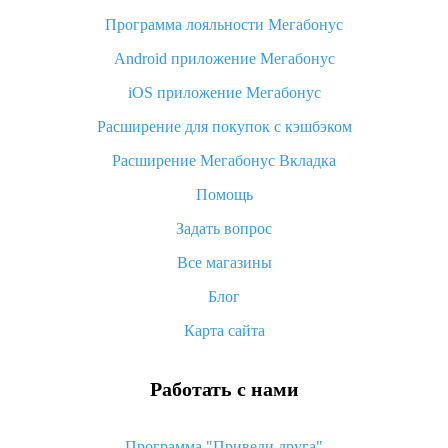
Программа лояльности Мегабонус
Как узнать, куда пришла посылка с Алиэкспресс
Android приложение Мегабонус
Вы отменили заказ на Алиэкспресс, когда вернут деньги?
iOS приложение Мегабонус
Что такое баллы на Алиэкспресс, как их получить и
потратить
Расширение для покупок с кэшбэком
«AliExpress Standard Shipping»: что это за метод доставки и
Расширение Мегабонус Вкладка
как его отслеживать
Помощь
Как покупать оптом на Алиэкспресс
Задать вопрос
Что делать, если не пришел товар с Алиэкспресс
Все магазины
Как сделать кэшбэк на Алиэкспресс: простые способы
возврата денег
Блог
Карта сайта
Работать с нами
Программа "Приведи друга"