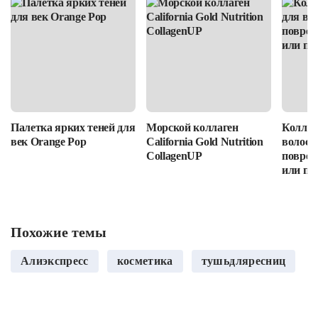
Палетка ярких теней для
Морской коллаген
Коллаг
век Orange Pop
California Gold Nutrition
волос: 
CollagenUP
повреж
или пр
Похожие темы
Алиэкспресс
косметика
тушьдляресниц