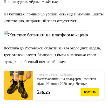
Цвет шнурков: чёрные + жёлтые
На ботинках, помимо шнуровки, есть ещё и молния. Сшиты
качественно, неприятный запах отсутствует.
Доставка до Ростовской области заняла около двух недель,
трек отслеживается. Упакованы были в несколько слоёв
пупырки и обычный почтовый пакет.
Интернет-магазин: AliExpress
Martens/ботинки на платформе; Женская
обувь; Новинка 2020 года; Черные
кожаные ботильоны; Женская обувь в
$
36.25
Купить
стиле панк; Мотоботы на толстой
подошве; ...