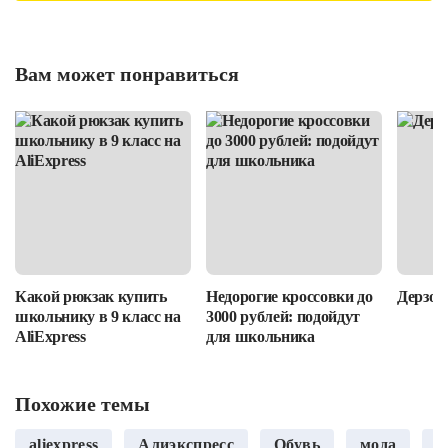
Вам может понравиться
Какой рюкзак купить
Недорогие кроссовки до
Дерзост
школьнику в 9 класс на
3000 рублей: подойдут
AliExpress
для школьника
Похожие темы
aliexpress
Алиэкспресс
Обувь
мода
о