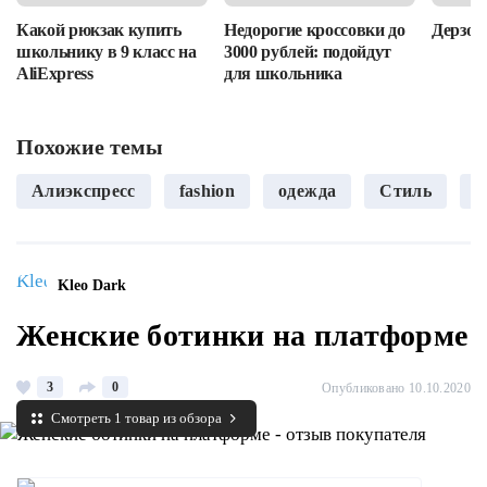
Какой рюкзак купить
Недорогие кроссовки до
Дерзост
школьнику в 9 класс на
3000 рублей: подойдут
AliExpress
для школьника
Похожие темы
Алиэкспресс
fashion
одежда
Стиль
а
Kleo Dark
Женские ботинки на платформе
3
0
Опубликовано 10.10.2020
Смотреть 1 товар из обзора