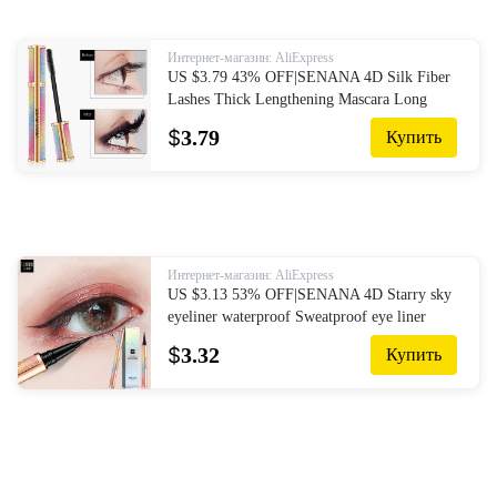
Интернет-магазин: AliExpress
US $3.79 43% OFF|SENANA 4D Silk Fiber
Lashes Thick Lengthening Mascara Long
Black Lash Eyelash Extension Eye Lashes
$
3.79
Купить
Brush Makeup Eye Cosmetics-in Mascara
from Beauty & Health on AliExpress
Интернет-магазин: AliExpress
US $3.13 53% OFF|SENANA 4D Starry sky
eyeliner waterproof Sweatproof eye liner
liquid cosmetics make up Black lasting quick
$
3.32
Купить
drying Smooth 1PC on AliExpress