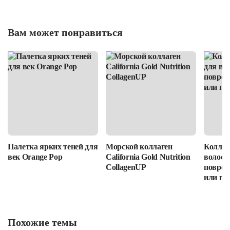
Вам может понравиться
Палетка ярких теней для
Морской коллаген
Коллаг
век Orange Pop
California Gold Nutrition
волос: 
CollagenUP
повреж
или пр
Похожие темы