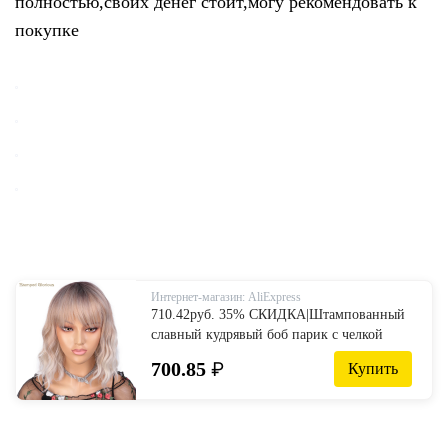
полностью,своих денег стоит,могу рекомендовать к
покупке
Интернет-магазин: AliExpress
710.42руб. 35% СКИДКА|Штампованный
славный кудрявый боб парик с челкой
коричневый до блонд короткий парик 3
700.85
₽
Купить
тона Омбре парик натуральные волнистые
термостойкие синтетические волосы on
AliExpress