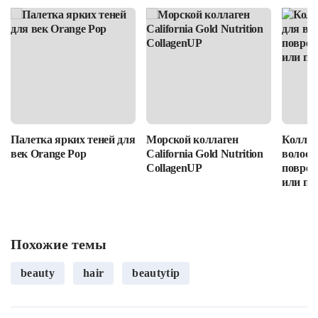
Палетка ярких теней для
Морской коллаген
Коллаг
век Orange Pop
California Gold Nutrition
волос: 
CollagenUP
повреж
или пр
Похожие темы
beauty
hair
beautytip